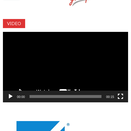
VIDEO
Video
oynatıcı
00:00
00:15