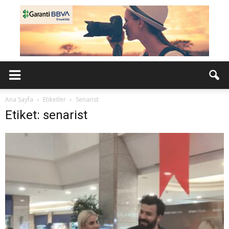
Ana Sayfa
Etiketler
Senarist
Etiket: senarist