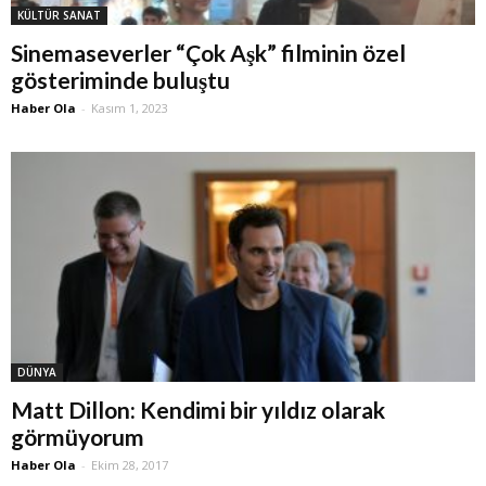
KÜLTÜR SANAT
Sinemaseverler “Çok Aşk” filminin özel
gösteriminde buluştu
Haber Ola
-
Kasım 1, 2023
DÜNYA
Matt Dillon: Kendimi bir yıldız olarak
görmüyorum
Haber Ola
-
Ekim 28, 2017