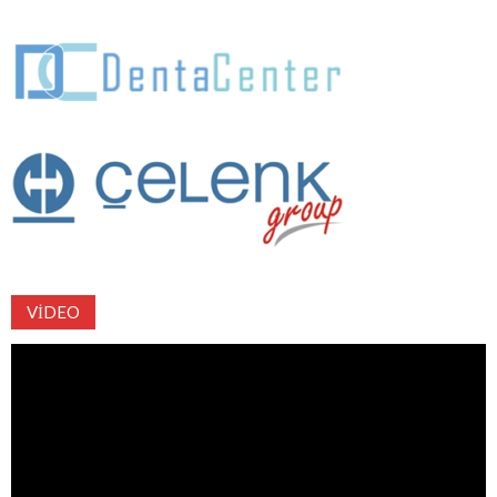
VIDEO
Video
oynatıcı