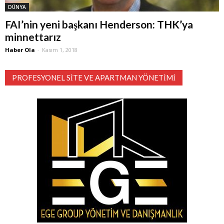
DÜNYA
FAI’nin yeni başkanı Henderson: THK’ya
minnettarız
Haber Ola
-
Kasım 1, 2018
PROFESYONEL SITE VE APARTMAN YÖNETIMI