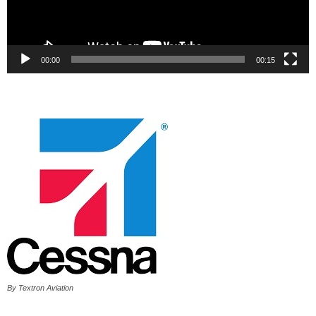
00:00
00:15
By Textron Aviation