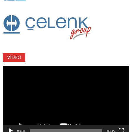
VIDEO
Video
oynatıcı
00:00
00:15