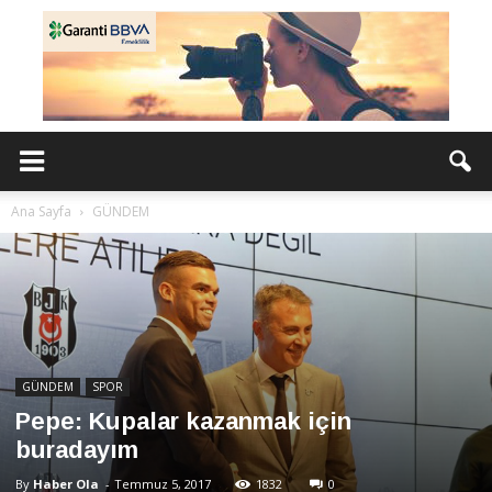
Ana Sayfa
GÜNDEM
GÜNDEM
SPOR
Pepe: Kupalar kazanmak için
buradayım
By
Haber Ola
-
Temmuz 5, 2017
1832
0