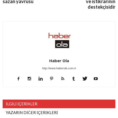
sazan yavrusu
ve istikrarının
destekçisidir
Haber Ola
http://www.haberola.com.tr
İLGİLİ İÇERİKLER
YAZARIN DİĞER İÇERİKLERİ