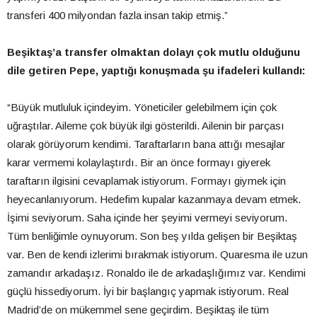
transferi 400 milyondan fazla insan takip etmiş.”
Beşiktaş’a transfer olmaktan dolayı çok mutlu olduğunu
dile getiren Pepe, yaptığı konuşmada şu ifadeleri kullandı:
“Büyük mutluluk içindeyim. Yöneticiler gelebilmem için çok
uğraştılar. Aileme çok büyük ilgi gösterildi. Ailenin bir parçası
olarak görüyorum kendimi. Taraftarların bana attığı mesajlar
karar vermemi kolaylaştırdı. Bir an önce formayı giyerek
taraftarın ilgisini cevaplamak istiyorum. Formayı giymek için
heyecanlanıyorum. Hedefim kupalar kazanmaya devam etmek.
İşimi seviyorum. Saha içinde her şeyimi vermeyi seviyorum.
Tüm benliğimle oynuyorum. Son beş yılda gelişen bir Beşiktaş
var. Ben de kendi izlerimi bırakmak istiyorum. Quaresma ile uzun
zamandır arkadaşız. Ronaldo ile de arkadaşlığımız var. Kendimi
güçlü hissediyorum. İyi bir başlangıç yapmak istiyorum. Real
Madrid’de on mükemmel sene geçirdim. Beşiktaş ile tüm