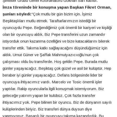
Şirketler Grubu Genel Koordinatörü Gökhan Sarı katıldı.
İmza töreninde bir konuşma yapan Başkan Fikret Orman,
şunları söyledi:
“Çok mutlu bir gün bizim için. İşimiz
Beşiktaşlıları mutlu etmek. Taraftarlarımızın istediği bir
oyuncuydu Pepe. Beğendiğimiz çok önemli bir kariyeri ve kişiliği
olan bir oyuncuyu aldık. Biz Pepe transferini uzun zamandır
istiyorduk onun kazanma özelliğini ve bize katacaklarını bilerek
transfer ettik. Takıma katkı sağlayacağını düşündüğümüz için
aldık. Umut Güner ve Şaffak Mahmutyazıcıoğlu’nun çok
çalışması oldu bu transferde. Hoş geldin Pepe. Burada mutlu
günler yaşayacağız. Beşiktaş çok güzel ve asil bir kulüptür. Hep
beraber iyi günler yaşayacağız. Defans bölgesinde lider bir
oyuncuya ihtiyacımız vardı. Marcelo ve Tosic önemli işler
yaptılar. Rakip oyuncularla ilgili konuşmak istemiyorum. Biz
geleceğe yatırım yapan bir kulübüz. Çok fazla transfer
ihtiyacımız yok. Pepe bilinen bir oyuncu. Biz de dünyanın sayılı
kulüplerinden biriyiz. Biz transferi dünya duysun diye
yapmıyoruz. Başarılı bir oyuncuyu takıma kazandırdık. Bu