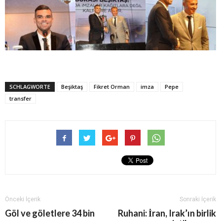
SCHLAGWORTE
Beşiktaş
Fikret Orman
imza
Pepe
transfer
Önceki İçerik
Sonraki İçerik
Göl ve göletlere 34 bin
Ruhani: İran, Irak’ın birlik