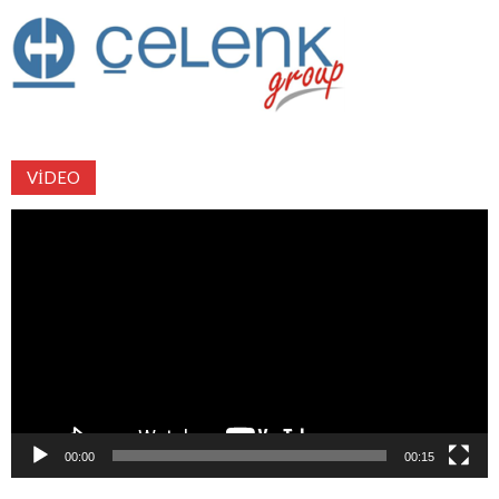
VIDEO
Video
oynatıcı
00:00
00:15