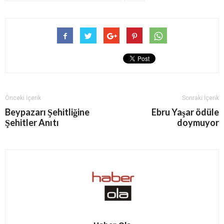
Önceki İçerik
Sonraki İçerik
Beypazarı Şehitliğine
Ebru Yaşar ödüle
Şehitler Anıtı
doymuyor