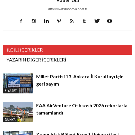
Haber Ola
http://www.haberola.com.tr
İLGİLİ İÇERİKLER
YAZARIN DİĞER İÇERİKLERİ
Millet Partisi 13. Ankara İl Kurultayı için
geri sayım
SİYASET
EAA AirVenture Oshkosh 2026 rekorlarla
tamamlandı
DÜNYA
Zonguldak Bülent Ecevit Üniversitesi,