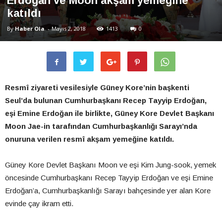
Erdoğan ve Moon akşam yemeğine
katıldı
By
Haber Ola
-
Mayıs 2, 2018
1413
0
Resmî ziyareti vesilesiyle Güney Kore’nin başkenti
Seul’da bulunan Cumhurbaşkanı Recep Tayyip Erdoğan,
eşi Emine Erdoğan ile birlikte, Güney Kore Devlet Başkanı
Moon Jae-in tarafından Cumhurbaşkanlığı Sarayı’nda
onuruna verilen resmî akşam yemeğine katıldı.
Güney Kore Devlet Başkanı Moon ve eşi Kim Jung-sook, yemek
öncesinde Cumhurbaşkanı Recep Tayyip Erdoğan ve eşi Emine
Erdoğan’a, Cumhurbaşkanlığı Sarayı bahçesinde yer alan Kore
evinde çay ikram etti.