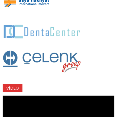
VIDEO
Video
oynatıcı