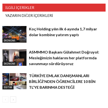
İLGİLİ İÇERİKLER
YAZARIN DİĞER İÇERİKLERİ
Koç Holding yılın ilk 6 ayında 1,7 milyar
dolar kombine yatırım yaptı
EKONOMİ
ASMMMO Başkanı Gülahmet Doğruyol:
Mesleğimizin haklarını her platformda
savunmayı sürdürüyoruz
EKONOMİ
TÜRKİYE EMLAK DANIŞMANLARI
BİRLİĞİ’NDEN ÖĞRENCİLERE 10 BİN
TL’YE BARINMA DESTEĞİ
EĞİTİM