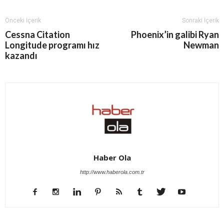
Önceki İçerik
Sonraki İçerik
Cessna Citation
Phoenix’in galibi Ryan
Longitude programı hız
Newman
kazandı
Haber Ola
http://www.haberola.com.tr