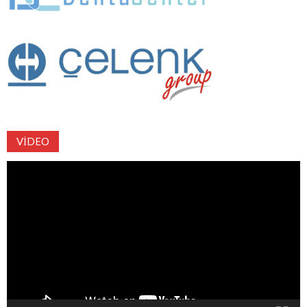
VIDEO
Video
oynatıcı