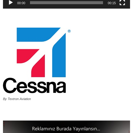
00:00
00:15
By Textron Aviation