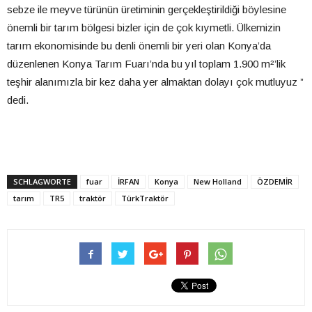
sebze ile meyve türünün üretiminin gerçekleştirildiği böylesine
önemli bir tarım bölgesi bizler için de çok kıymetli. Ülkemizin
tarım ekonomisinde bu denli önemli bir yeri olan Konya’da
düzenlenen Konya Tarım Fuarı’nda bu yıl toplam 1.900 m²’lik
teşhir alanımızla bir kez daha yer almaktan dolayı çok mutluyuz ”
dedi.
SCHLAGWORTE
fuar
İRFAN
Konya
New Holland
ÖZDEMİR
tarım
TR5
traktör
TürkTraktör