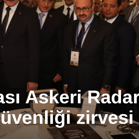
ası Askeri Rada
üvenliği zirvesi