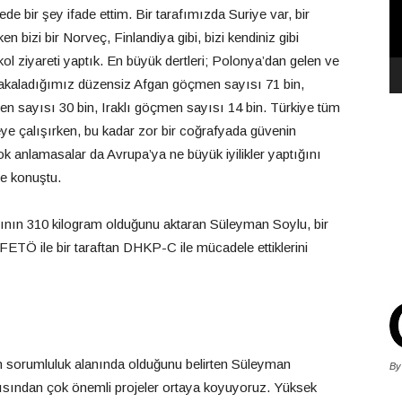
e bir şey ifade ettim. Bir tarafımızda Suriye var, bir
n bizi bir Norveç, Finlandiya gibi, bizi kendiniz gibi
ol ziyareti yaptık. En büyük dertleri; Polonya’dan gelen ve
 yakaladığımız düzensiz Afgan göçmen sayısı 71 bin,
en sayısı 30 bin, Iraklı göçmen sayısı 14 bin. Türkiye tüm
eye çalışırken, bu kadar zor bir coğrafyada güvenin
k anlamasalar da Avrupa’ya ne büyük iyilikler yaptığını
ye konuştu.
rının 310 kilogram olduğunu aktaran Süleyman Soylu, bir
n FETÖ ile bir taraftan DHKP-C ile mücadele ettiklerini
nın sorumluluk alanında olduğunu belirten Süleyman
By
 açısından çok önemli projeler ortaya koyuyoruz. Yüksek