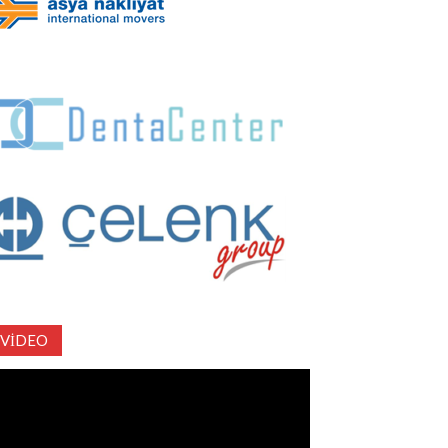
VIDEO
deo
natıcı