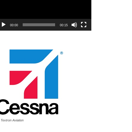
00:00
00:15
 Textron Aviation