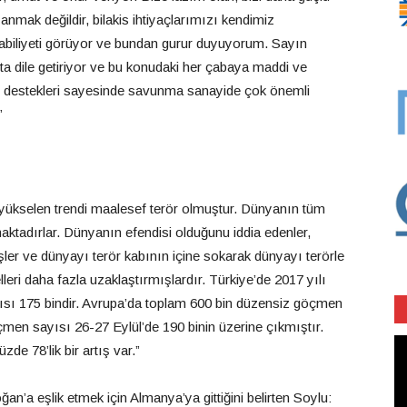
zanmak değildir, bilakis ihtiyaçlarımızı kendimiz
kabiliyeti görüyor ve bundan gurur duyuyorum. Sayın
ta dile getiriyor ve bu konudaki her çabaya maddi ve
bu destekleri sayesinde savunma sanayide çok önemli
”
n yükselen trendi maalesef terör olmuştur. Dünyanın tüm
ktadırlar. Dünyanın efendisi olduğunu iddia edenler,
mişler ve dünyayı terör kabının içine sokarak dünyayı terörle
eri daha fazla uzaklaştırmışlardır. Türkiye’de 2017 yılı
sı 175 bindir. Avrupa’da toplam 600 bin düzensiz göçmen
çmen sayısı 26-27 Eylül’de 190 binin üzerine çıkmıştır.
Vi
e 78’lik bir artış var.”
oy
a eşlik etmek için Almanya’ya gittiğini belirten Soylu: