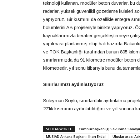
teknoloji kullanan, modüler beton duvarlar, bu du
radarlar, yüksek güvenlikli gözetleme kuleleri 
yapıyoruz. Bir kısmını da özellikle entegre sın
bölümlerini AB projeleriyle birlikte yapıyoruz. Öz
kaynaklarımızla beraber gerçekleştirmeye çalı
yapılması planlanmış olup hali hazırda Bakanlığı
ve TOKİBaşkanlığı tarafından bunun 805 kilomet
sınırlarımızda da 91 kilometre modüler beton 
kilometredir, yıl sonu itibarıyla bunu da tamaml
Sınırlarımızı aydınlatıyoruz
Süleyman Soylu, sınırlardaki aydınlatma projele
27’lik kısmının aydınlatıldığını ve yıl sonuna ka
SCHLAGWORTE
Cumhurbaşkanlığı Savunma Sanayii 
MÜSİAD Ankara Başkanı İlhan Erdal
Uluslararası Ask