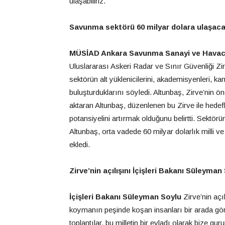
ulaşabiliriz.”
Savunma sektörü
60 milyar dolara ulaşac
MÜSİAD Ankara Savunma Sanayi ve Havacıl
Uluslararası Askeri Radar ve Sınır Güvenliği Zir
sektörün alt yüklenicilerini, akademisyenleri, kam
buluşturduklarını söyledi. Altunbaş, Zirve’nin ö
aktaran Altunbaş, düzenlenen bu Zirve ile hedef
potansiyelini artırmak olduğunu belirtti. Sektö
Altunbaş, orta vadede 60 milyar dolarlık milli 
ekledi.
Zirve’nin açılışını İçişleri Bakanı Süleyman
İçişleri Bakanı Süleyman Soylu
Zirve’nin açıl
koymanın peşinde koşan insanları bir arada gör
toplantılar, bu milletin bir evladı olarak bize gu