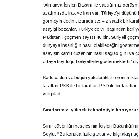
“Almanya İçişleri Bakanı ile yaptığımız görüşmed
tarafımızda Irak ve İran var. Türkiye’yi düşünürke
görmeyin dedim. Burada 1,5 – 2 saatlik bir karak
asayişi bozanlar. Türkiye’de yıl başından beri
Pakistanlı göçmen sayısı 40 bin, Suriyeli göçm
dünyaya insanlığın nasıl olabileceğini gösterm
asayişin kamu düzeninin nasıl sağladığını ve ço
ortaya koyduğu faaliyetlerle göstermektedir” di
Sadece dün ve bugün yakaladıkları eroin mikta
taraftan PKK ile bir taraftan PYD ile bir tarafta
vurguladı.
Sınırlarımızı yüksek teknolojiyle koruyoruz
Sınır güvenliği meselesinin İçişleri Bakanlığı’
Soylu:
“
Bu konuda fiziki şartlar ve bilgi akışı