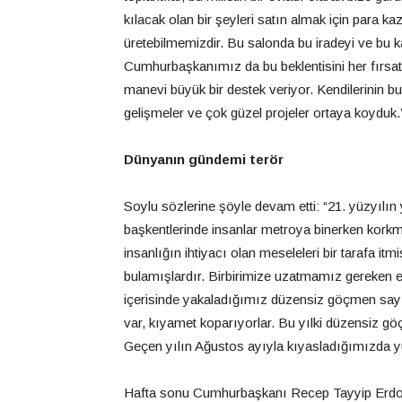
kılacak olan bir şeyleri satın almak için para ka
üretebilmemizdir. Bu salonda bu iradeyi ve bu 
Cumhurbaşkanımız da bu beklentisini her fırsat
manevi büyük bir destek veriyor. Kendilerinin 
gelişmeler ve çok güzel projeler ortaya koyduk.
Dünyanın gündemi terör
Soylu sözlerine şöyle devam etti: “21. yüzyılı
başkentlerinde insanlar metroya binerken korkma
insanlığın ihtiyacı olan meseleleri bir tarafa it
bulamışlardır. Birbirimize uzatmamız gereken ell
içerisinde yakaladığımız düzensiz göçmen sayı
var, kıyamet koparıyorlar. Bu yılki düzensiz gö
Geçen yılın Ağustos ayıyla kıyasladığımızda yüzd
Hafta sonu Cumhurbaşkanı Recep Tayyip Erdoğan’