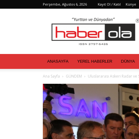
Perşembe, Ağustos 6, 2026
Kayıt Ol / Katıl
Künye
Haber
Ola
ANASAYFA
YEREL HABERLER
DÜNYA
Ana Sayfa
GÜNDEM
Uluslararası Askeri Radar ve S