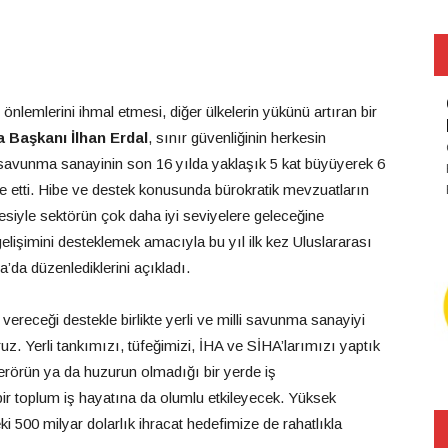
önlemlerini ihmal etmesi, diğer ülkelerin yükünü artıran bir
 Başkanı İlhan Erdal
, sınır güvenliğinin herkesin
rk savunma sanayinin son 16 yılda yaklaşık 5 kat büyüyerek 6
de etti. Hibe ve destek konusunda bürokratik mevzuatların
mesiyle sektörün çok daha iyi seviyelere geleceğine
 gelişimini desteklemek amacıyla bu yıl ilk kez Uluslararası
a’da düzenlediklerini açıkladı.
ereceği destekle birlikte yerli ve milli savunma sanayiyi
uz. Yerli tankımızı, tüfeğimizi, İHA ve SİHA’larımızı yaptık
 terörün ya da huzurun olmadığı bir yerde iş
 bir toplum iş hayatına da olumlu etkileyecek. Yüksek
eki 500 milyar dolarlık ihracat hedefimize de rahatlıkla