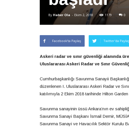
By
Haber Ola
-
Ekim 2, 2018
1179
0
Facebook'ta Paylaş
Twitter'da Payla
Askeri radar ve sınır güvenliği alanında ü
Uluslararası Askeri Radar ve Sını
r G
üvenli
Cumhurbaşkanlığı Savunma Sanayii Başkanlığı
düzenlenen I. Uluslararası Askeri Radar ve Sını
katılımıyla 2 Ekim 2018 tarihinde Hilton Garden
Savunma sanayinin üssü Ankara’nın ev sahipliği
Savunma Sanayi Başkanı İsmail Demir, MÜSİAD
Savunma Sanayi ve Havacılık Sektör Kurulu Ba