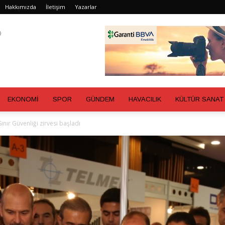
Hakkımızda
İletişim
Yazarlar
EKONOMİ
SPOR
GÜNDEM
HAVACILIK
KÜLTÜR SANAT
ınır Güvenliği zirvesi başladı