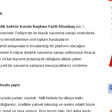
ak
ık Sektör Kurulu Başkanı Fatih Altunbaş
ise,
I.
vesi’nde Türkiye’nin en büyük savunma sanayi üreticilerini,
u temsilcilerinive sivil toplum kuruluşlarını
nemli anlaşmaların imzalandığı bir platform olacağını
lerinin 6 milyar dolarlık savunma sanayi sektörünün ihracat
rün 10 kat büyüme potansiyeli olduğuna dikkat çeken
ve yerli bir savunma sanayiye kavuşacaklarını sözlerine
 Soylu yaptı
ışında şunları söyledi: “Milli hislerle bu ülkeye katkı
düğümüz, özellikle yüksek teknoloji ve üretim odaklı böyle
rur, umut ve onur veriyor. Bize lazım olan, bizi daha güçlü