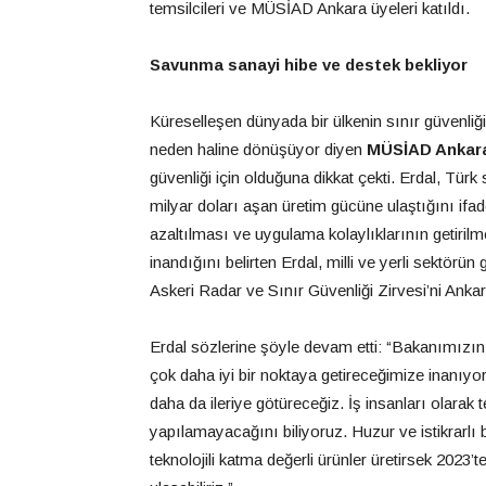
temsilcileri ve MÜSİAD Ankara üyeleri katıldı.
Savunma sanayi hibe ve destek bekliyor
Küreselleşen dünyada bir ülkenin sınır güvenliği 
neden haline dönüşüyor diyen
M
Ü
SİAD Ankara
güvenliği için olduğuna dikkat çekti. Erdal, Tü
milyar doları aşan üretim gücüne ulaştığını ifa
azaltılması ve uygulama kolaylıklarının getiril
inandığını belirten Erdal, milli ve yerli sektörün
Askeri Radar ve Sınır Güvenliği Zirvesi’ni Ankar
Erdal sözlerine şöyle devam etti: “Bakanımızın v
çok daha iyi bir noktaya getireceğimize inanıyor
daha da ileriye götüreceğiz. İş insanları olarak
yapılamayacağını biliyoruz. Huzur ve istikrarlı
teknolojili katma değerli ürünler üretirsek 2023’t