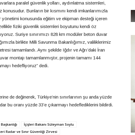
varlara paralel güvenlik yolları, aydınlatma sistemleri,
söz konusudur. Bunların bir kısmını kendi imkanlarımızla
ır yönetimi konusunda eğitim ve ekipman desteği içeren
ellikle fiziki güvenlik sistemleri boyutunu kendi öz
şıyoruz. Suriye sınırımızı 828 km modüler beton duvar
mızla birlikte Milli Savunma Bakanlığımız, valiliklerimiz
resi tamamlandı. Aynı şekilde Iğdır ve Ağrı’daki İran
duvar montajı tamamlanmıştır, projenin tamamı 144
amayı hedefliyoruz” dedi.
rine de değinerek, Türkiye’nin sınırlarının şu anda yüzde
dar bu oranı yüzde 33’e çıkarmayı hedeflediklerini bildirdi.
Başkanlığı
İçişleri Bakanı Süleyman Soylu
eri Radar ve Sınır Güvenliği Zirvesi