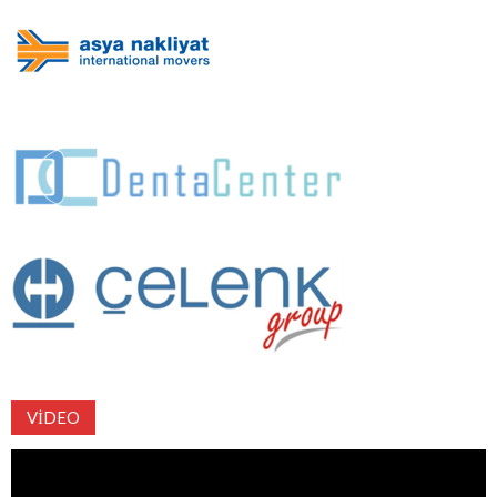
VIDEO
Video
oynatıcı