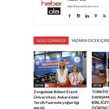
http://www.haberola.com.tr
İLGİLİ İÇERİKLER
YAZARIN DİĞER İÇER
EĞİTİM
EĞİTİM
Zonguldak Bülent Ecevit
TÜRKİYE
Üniversitesi, Ankara’daki
DANIŞMA
Tercih Fuarında yoğun ilgi
BİRLİĞİ
gördü
ÖĞRENCİL