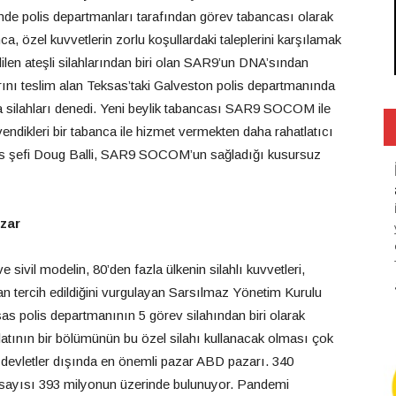
 polis departmanları tarafından görev tabancası olarak
 özel kuvvetlerin zorlu koşullardaki taleplerini karşılamak
edilen ateşli silahlarından biri olan SAR9’un DNA’sından
arını teslim alan Teksas’taki Galveston polis departmanında
a silahları denedi. Yeni beylik tabancası SAR9 SOCOM ile
güvendikleri bir tabanca ile hizmet vermekten daha rahatlatıcı
lis şefi Doug Balli, SAR9 SOCOM’un sağladığı kusursuz
azar
e sivil modelin, 80’den fazla ülkenin silahlı kuvvetleri,
ından tercih edildiğini vurgulayan Sarsılmaz Yönetim Kurulu
s polis departmanının 5 görev silahından biri olarak
ilatının bir bölümünün bu özel silahı kullanacak olması çok
 devletler dışında en önemli pazar ABD pazarı. 340
h sayısı 393 milyonun üzerinde bulunuyor. Pandemi