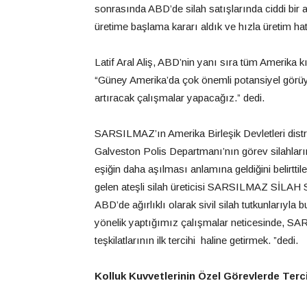
sonrasında ABD’de silah satışlarında ciddi bir
üretime başlama kararı aldık ve hızla üretim hat
Latif Aral Aliş, ABD’nin yanı sıra tüm Amerika 
“Güney Amerika’da çok önemli potansiyel görüyor
artıracak çalışmalar yapacağız.” dedi.
SARSILMAZ’ın Amerika Birleşik Devletleri dist
Galveston Polis Departmanı’nın görev silahları
eşiğin daha aşılması anlamına geldiğini belirttil
gelen ateşli silah üreticisi SARSILMAZ SİLAH SA
ABD’de ağırlıklı olarak sivil silah tutkunlarıyla 
yönelik yaptığımız çalışmalar neticesinde, SAR
teşkilatlarının ilk tercihi haline getirmek. ”dedi.
Kolluk Kuvvetlerinin Özel Görevlerde Terc