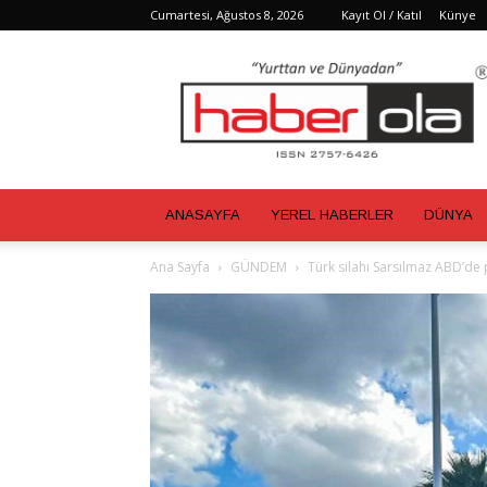
Cumartesi, Ağustos 8, 2026
Kayıt Ol / Katıl
Künye
Haber
Ola
ANASAYFA
YEREL HABERLER
DÜNYA
Ana Sayfa
GÜNDEM
Türk silahı Sarsılmaz ABD’de p