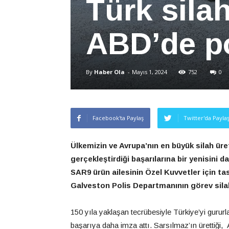
Türk sila
ABD’de po
By
Haber Ola
-
Mayıs 1, 2024
752
0
Facebook'ta Paylaş
Twitter'da Payla
Ülkemizin ve Avrupa
’
nın en büyük silah üre
gerçekleştirdiği başarılarına bir yenisini d
SAR9 ürün ailesinin Özel Kuvvetler için
Galveston Polis Departmanının görev silahl
150 yıla yaklaşan tecrübesiyle Türkiye’yi gururl
başarıya daha imza attı. Sarsılmaz’ın ürettiği,