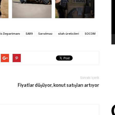
oy
lis Departmanı
SAR9
Sarsılmaz
silah üreticileri
SOCOM
Sonraki İçerik
Fiyatlar düşüyor, konut satışları artıyor