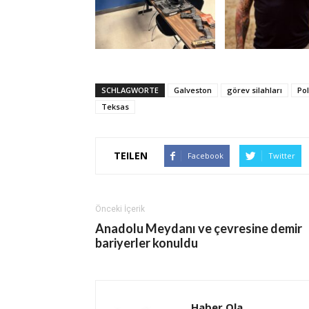
SCHLAGWORTE
Galveston
görev silahları
Po
Teksas
TEILEN
Facebook
Twitter
Önceki İçerik
Anadolu Meydanı ve çevresine demir
bariyerler konuldu
Haber Ola