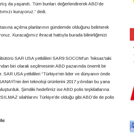
 artış da yaşandı. Tüm bunları değerlendirerek ABD’de
tımızı kuruyoruz.” dedi.
kıtasına açılma planlarının gündemde olduğunu belirterek
uz. Kuracağımız ihracat hattıyla burada bilinirliğimizi
ribütörü SAR USA yetkilileri SAR9 SOCOM’un Teksas’taki
ndan biri olarak seçilmesinin ABD pazarında önemli bir
er. SAR USA yetkilileri “Türkiye’nin lider ve dünyanın önde
NAYİ’nin ileri teknoloji ürünlerini 2017 yılından bu yana
buluşturduk. Şimdiki hedefimiz ise ABD polis teşkilatlarına
SILMAZ silahlarını Türkiye’de olduğu gibi ABD’de de polis
ihi