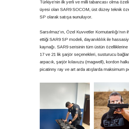
Türkiye’nin ilk yerli ve milli tabancası olma özel
üyesi olan SAR9 SOCOM, üst düzey teknik özel
SP olarak satışa
s
unuluyor.
Sarsılmaz’ın, Özel Kuvvetler Komutanlığı’nın iht
ettiği SAR9 SP modeli, dayanıklılık ile hassas
kaynağı. SAR9 serisinin tüm üstün özelliklerin
17 ve 21 lik şarjör seçenekleri, susturucu bağla
arpacık, şarjör kılavuzu (magwell), kordon ha
picatinny ray ve art arda atışlarda maksimum pe