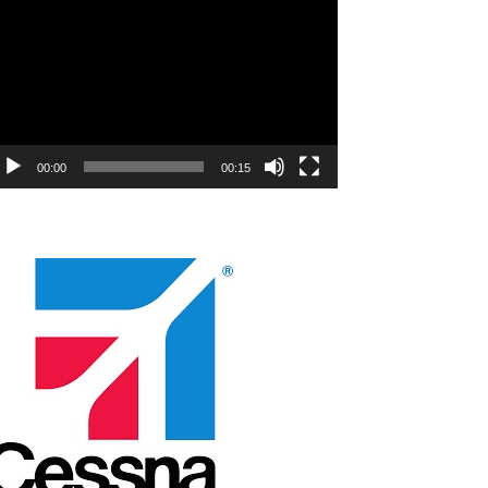
natıcı
00:00
00:15