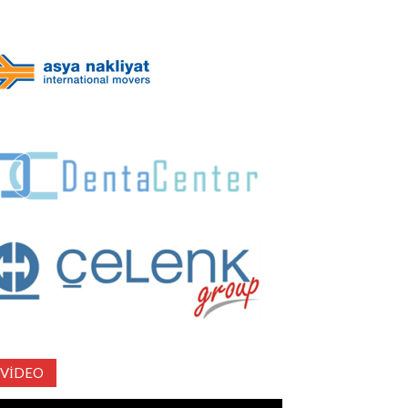
VIDEO
deo