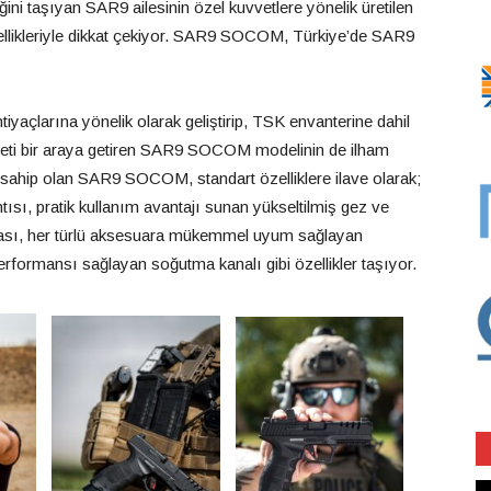
iğini taşıyan SAR9 ailesinin özel kuvvetlere yönelik üretilen
likleriyle dikkat çekiyor. SAR9 SOCOM, Türkiye’de SAR9
iyaçlarına yönelik olarak geliştirip, TSK envanterine dahil
iyeti bir araya getiren SAR9 SOCOM modelinin de ilham
e sahip olan SAR9 SOCOM, standart özelliklere ilave olarak;
ntısı, pratik kullanım avantajı sunan yükseltilmiş gez ve
lkası, her türlü aksesuara mükemmel uyum sağlayan
rformansı sağlayan soğutma kanalı gibi özellikler taşıyor.
Vi