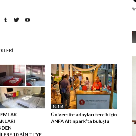
By
İKLERİ
EĞİTİM
 EMLAK
Üniversite adayları tercih için
NLARI
ANFA Altınpark’ta buluştu
’NDEN
ERE 10 BİN TL’YE