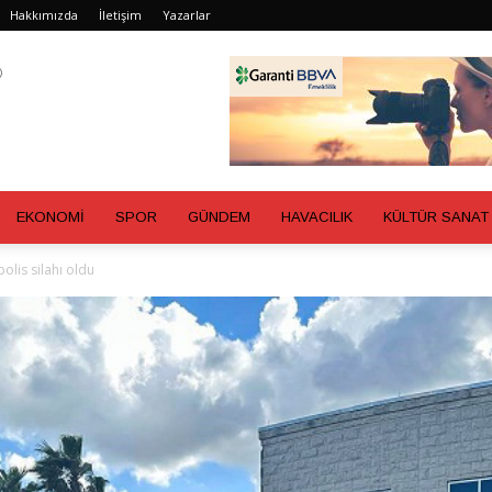
Hakkımızda
İletişim
Yazarlar
EKONOMİ
SPOR
GÜNDEM
HAVACILIK
KÜLTÜR SANAT
olis silahı oldu