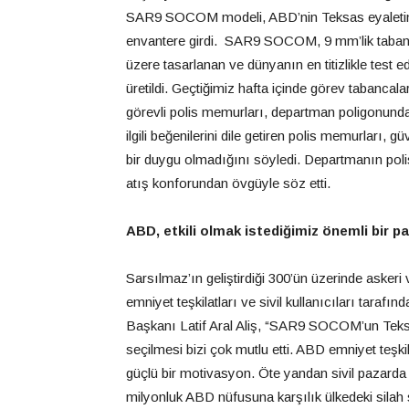
SAR9 SOCOM modeli, ABD’nin Teksas eyaletinde
envantere girdi. SAR9 SOCOM, 9 mm’lik tabanca,
üzere tasarlanan ve dünyanın en titizlikle test 
üretildi. Geçtiğimiz hafta içinde görev tabancal
görevli polis memurları, departman poligonund
ilgili beğenilerini dile getiren polis memurları, 
bir duygu olmadığını söyledi. Departmanın po
atış konforundan övgüyle söz etti.
ABD, etkili olmak istediğimiz önemli bir p
Sarsılmaz’ın geliştirdiği 300’ün üzerinde askeri v
emniyet teşkilatları ve sivil kullanıcıları taraf
Başkanı Latif Aral Aliş, “SAR9 SOCOM’un Teksa
seçilmesi bizi çok mutlu etti. ABD emniyet teşk
güçlü bir motivasyon. Öte yandan sivil pazarda
milyonluk ABD nüfusuna karşılık ülkedeki sila