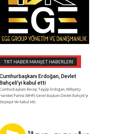
TRT HABER MANŞET HABERLERI
Cumhurbaşkanı Erdoğan, Devlet
Bahçeli'yi kabul etti
Cumhurbaşkanı Recep Tayyip Erdoğan, Milliyetçi
Hareket Partisi (MHP) Genel Başkanı Devlet Bahçeli'yi
Beştepe'de kabul etti.