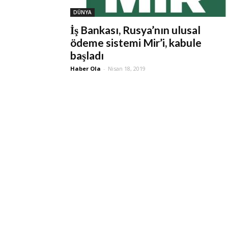
DÜNYA
İş Bankası, Rusya’nın ulusal
ödeme sistemi Mir’i, kabule
başladı
Haber Ola
-
Nisan 18, 2019