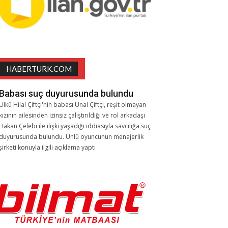
HABERTURK.COM
Babası suç duyurusunda bulundu
Ülkü Hilal Çiftçi'nin babası Ünal Çiftçi, reşit olmayan
kızının ailesinden izinsiz çalıştırıldığı ve rol arkadaşı
Hakan Çelebi ile ilişki yaşadığı iddiasıyla savcılığa suç
duyurusunda bulundu. Ünlü oyuncunun menajerlik
şirketi konuyla ilgili açıklama yaptı