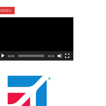
VIDEO
deo
natıcı
00:00
00:15