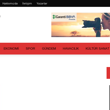
Hakkımızda
İletişim
Yazarlar
EKONOMİ
SPOR
GÜNDEM
HAVACILIK
KÜLTÜR SANAT