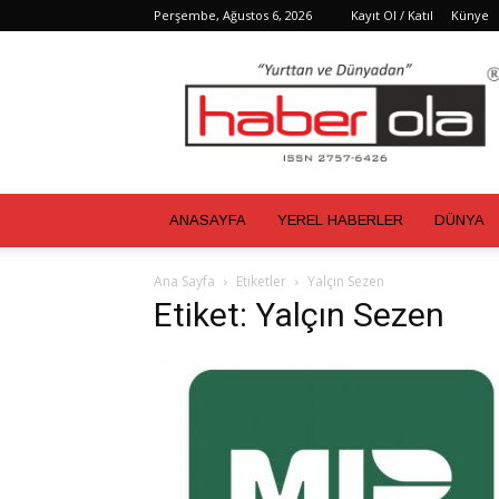
Perşembe, Ağustos 6, 2026
Kayıt Ol / Katıl
Künye
Haber
Ola
ANASAYFA
YEREL HABERLER
DÜNYA
Ana Sayfa
Etiketler
Yalçın Sezen
Etiket: Yalçın Sezen