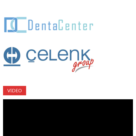
VIDEO
Video
oynatıcı