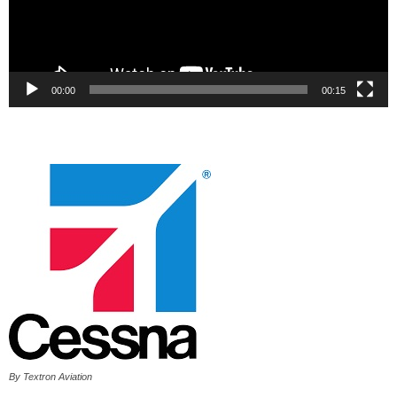
00:00
00:15
By Textron Aviation