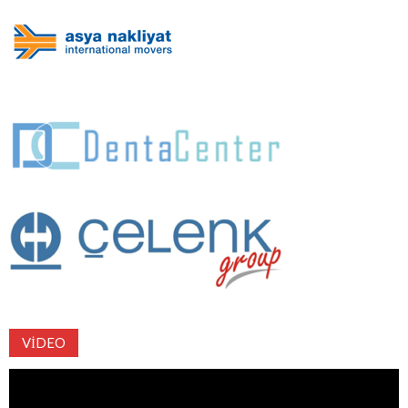
VIDEO
Video
oynatıcı