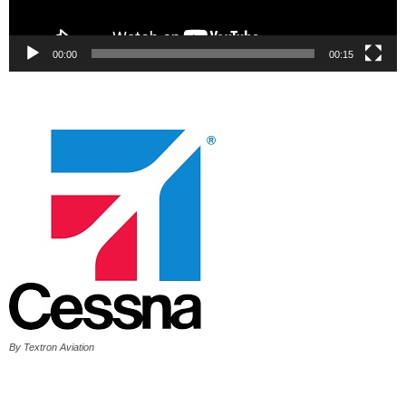
00:00
00:15
By Textron Aviation