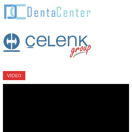
VIDEO
Video
oynatıcı