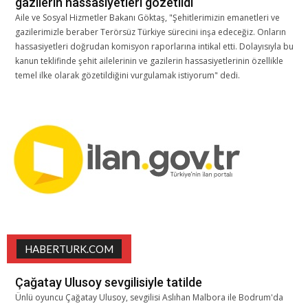
gazilerin hassasiyetleri gözetildi
Aile ve Sosyal Hizmetler Bakanı Göktaş, "Şehitlerimizin emanetleri ve
gazilerimizle beraber Terörsüz Türkiye sürecini inşa edeceğiz. Onların
hassasiyetleri doğrudan komisyon raporlarına intikal etti. Dolayısıyla bu
kanun teklifinde şehit ailelerinin ve gazilerin hassasiyetlerinin özellikle
temel ilke olarak gözetildiğini vurgulamak istiyorum" dedi.
HABERTURK.COM
Çağatay Ulusoy sevgilisiyle tatilde
Ünlü oyuncu Çağatay Ulusoy, sevgilisi Aslıhan Malbora ile Bodrum'da