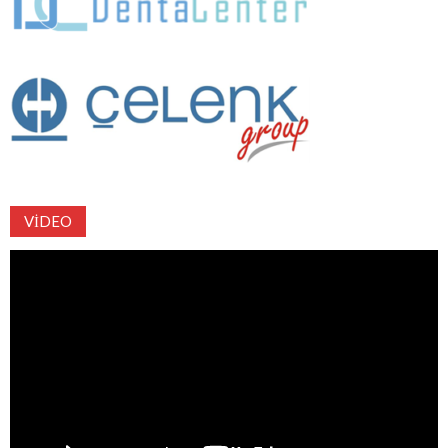
VIDEO
Video
oynatıcı