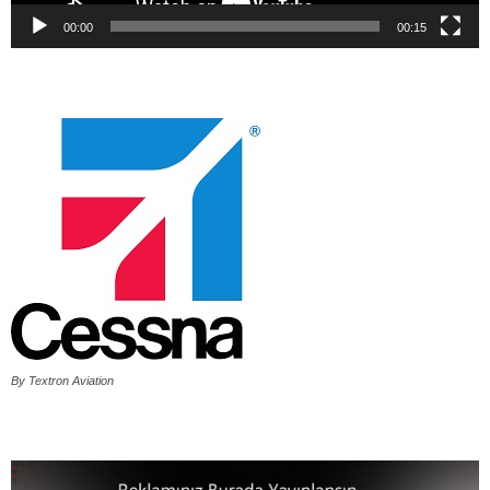
00:00
00:15
By Textron Aviation