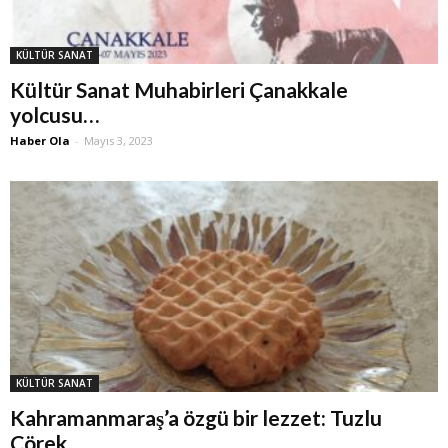
KÜLTÜR SANAT
Kültür Sanat Muhabirleri Çanakkale
yolcusu…
Haber Ola
-
Mayıs 3, 2023
KÜLTÜR SANAT
Kahramanmaraş’a özgü bir lezzet: Tuzlu
Çörek