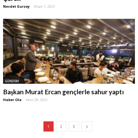
Necdet Gursoy
-
Nisan 7, 2023
GÜNDEM
Başkan Murat Ercan gençlerle sahur yaptı
Haber Ola
-
Mart 28, 2023
1
2
3