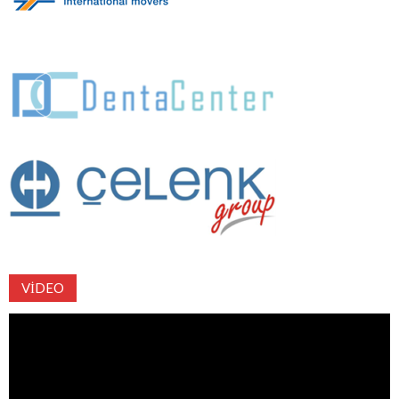
VIDEO
Video
oynatıcı