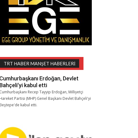
TRT HABER MANŞET HABERLERI
Cumhurbaşkanı Erdoğan, Devlet
Bahçeli'yi kabul etti
Cumhurbaşkanı Recep Tayyip Erdoğan, Milliyetçi
Hareket Partisi (MHP) Genel Başkanı Devlet Bahçeli'yi
Beştepe'de kabul etti.