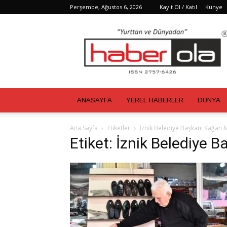
Perşembe, Ağustos 6, 2026
Kayıt Ol / Katıl
Künye
Haber
Ola
ANASAYFA
YEREL HABERLER
DÜNYA
Ana Sayfa
Etiketler
İznik Belediye Başkanı Kağan
Etiket: İznik Belediye