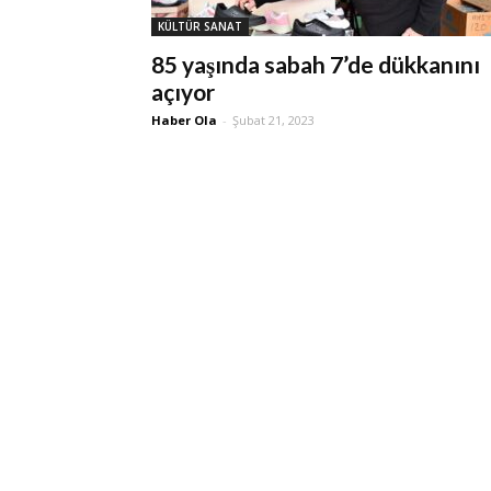
KÜLTÜR SANAT
85 yaşında sabah 7’de dükkanını
açıyor
Haber Ola
-
Şubat 21, 2023