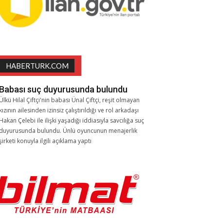
HABERTURK.COM
Babası suç duyurusunda bulundu
Ülkü Hilal Çiftçi'nin babası Ünal Çiftçi, reşit olmayan
kızının ailesinden izinsiz çalıştırıldığı ve rol arkadaşı
Hakan Çelebi ile ilişki yaşadığı iddiasıyla savcılığa suç
duyurusunda bulundu. Ünlü oyuncunun menajerlik
şirketi konuyla ilgili açıklama yaptı