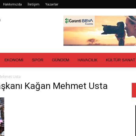
Hakkımızda
İletişim
Yazarlar
EKONOMİ
SPOR
GÜNDEM
HAVACILIK
KÜLTÜR SANAT
 Mehmet Usta
 Başkanı Kağan Mehmet Usta