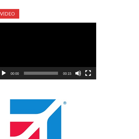
VIDEO
deo
natıcı
00:00
00:15