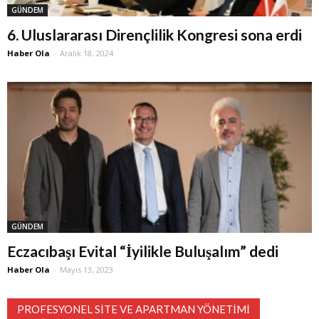
GÜNDEM
6. Uluslararası Dirençlilik Kongresi sona erdi
Haber Ola
-
Aralık 18, 2024
GÜNDEM
Eczacıbaşı Evital “İyilikle Buluşalım” dedi
Haber Ola
-
Mayıs 13, 2023
PROFESYONEL SITE VE APARTMAN YÖNETIMI