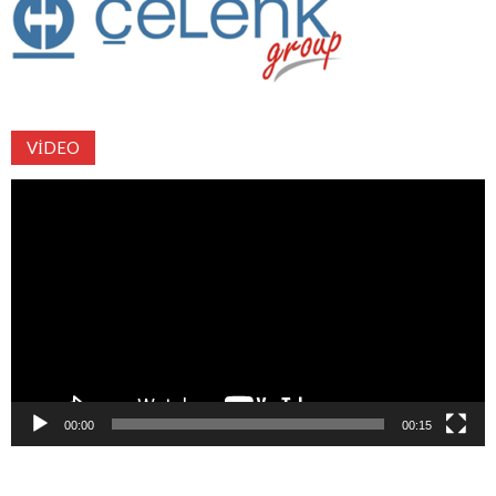
VIDEO
Video
oynatıcı
00:00
00:15