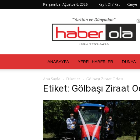
Perşembe, Ağustos 6, 2026
Kayıt Ol / Katıl
Künye
Haber
Ola
ANASAYFA
YEREL HABERLER
DÜNYA
Ana Sayfa
Etiketler
Gölbaşı Ziraat Odası
Etiket: Gölbaşı Ziraat O