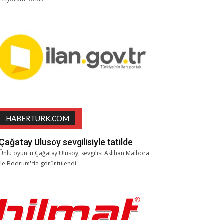
HABERTURK.COM
Çağatay Ulusoy sevgilisiyle tatilde
Ünlü oyuncu Çağatay Ulusoy, sevgilisi Aslıhan Malbora
ile Bodrum'da görüntülendi