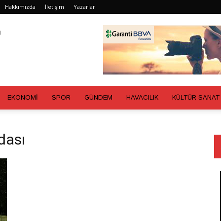
Hakkımızda
İletişim
Yazarlar
EKONOMİ
SPOR
GÜNDEM
HAVACILIK
KÜLTÜR SANAT
dası