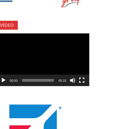
VIDEO
deo
natıcı
00:00
00:15