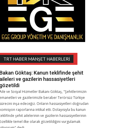
TRT HABER MANŞET HABERLERI
Bakan Göktaş: Kanun teklifinde şehit
aileleri ve gazilerin hassasiyetleri
gözetildi
Aile ve Sosyal Hizmetler Bakanı Göktaş, "Şehitlerimizin
emanetleri ve gazilerimizle beraber Terörsüz Türkiye
sürecini inşa edeceğiz. Onların hassasiyetleri doğrudan
komisyon raporlarına intikal etti. Dolayısıyla bu kanun
teklifinde şehit ailelerinin ve gazilerin hassasiyetlerinin
özellikle temel ilke olarak gözetildiğini vurgulamak
istiyorum" dedi.