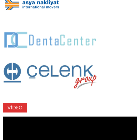
VIDEO
Video
oynatıcı