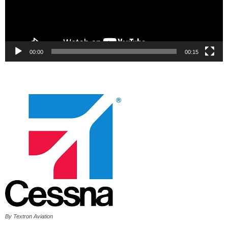
00:00
00:15
By Textron Aviation