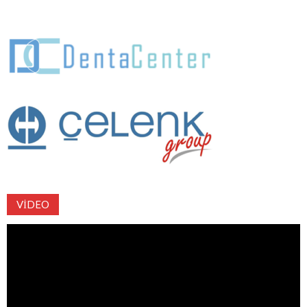
VIDEO
Video
oynatıcı