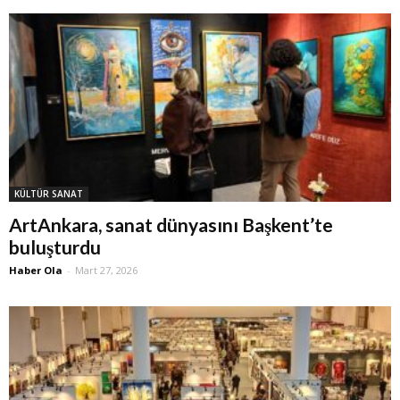
KÜLTÜR SANAT
ArtAnkara, sanat dünyasını Başkent’te
buluşturdu
Haber Ola
-
Mart 27, 2026