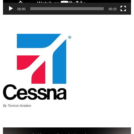
00:00
00:15
By Textron Aviation