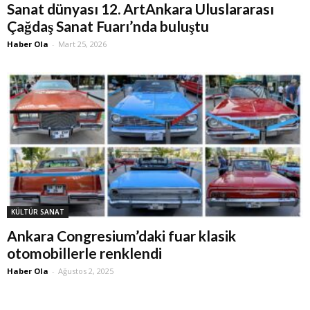
Sanat dünyası 12. ArtAnkara Uluslararası
Çağdaş Sanat Fuarı’nda buluştu
Haber Ola
-
Mart 25, 2026
KÜLTÜR SANAT
Ankara Congresium’daki fuar klasik
otomobillerle renklendi
Haber Ola
-
Ağustos 2, 2025