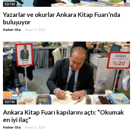
EĞİTİM
Yazarlar ve okurlar Ankara Kitap Fuarı’nda
buluşuyor
Haber Ola
-
Nisan 5, 2026
EĞİTİM
Ankara Kitap Fuarı kapılarını açtı: “Okumak
en iyi ilaç”
Haber Ola
-
Nisan 5, 2026