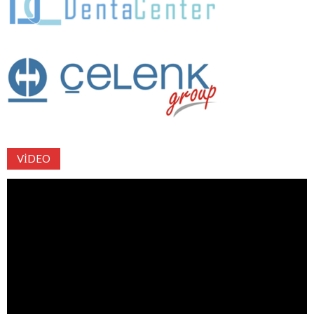
VIDEO
Video
oynatıcı