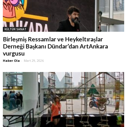
KÜLTÜR SANAT
Birleşmiş Ressamlar ve Heykeltıraşlar
Derneği Başkanı Dündar’dan ArtAnkara
vurgusu
Haber Ola
-
Mart 29, 2026