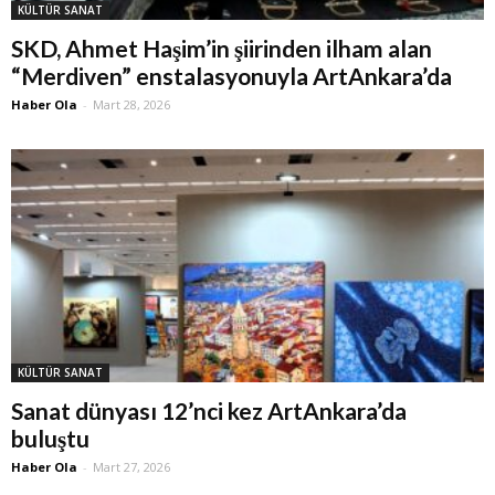
KÜLTÜR SANAT
SKD, Ahmet Haşim’in şiirinden ilham alan
“Merdiven” enstalasyonuyla ArtAnkara’da
Haber Ola
-
Mart 28, 2026
KÜLTÜR SANAT
Sanat dünyası 12’nci kez ArtAnkara’da
buluştu
Haber Ola
-
Mart 27, 2026