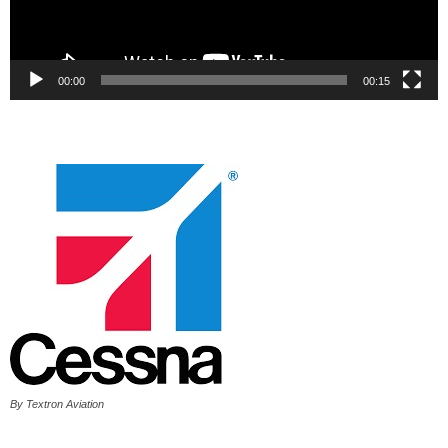
00:00
00:15
By Textron Aviation