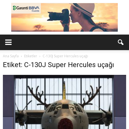
Ana Sayfa
Etiketler
C-130J Super Hercules uçağı
Etiket: C-130J Super Hercules uçağı