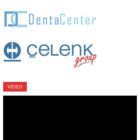
VIDEO
Video
oynatıcı