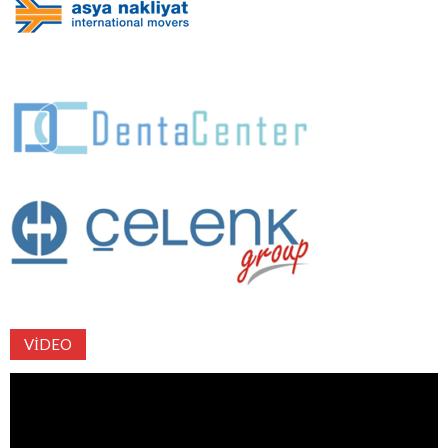
VIDEO
Video
oynatıcı