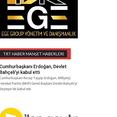
TRT HABER MANŞET HABERLERI
Cumhurbaşkanı Erdoğan, Devlet
Bahçeli'yi kabul etti
Cumhurbaşkanı Recep Tayyip Erdoğan, Milliyetçi
Hareket Partisi (MHP) Genel Başkanı Devlet Bahçeli'yi
Beştepe'de kabul etti.