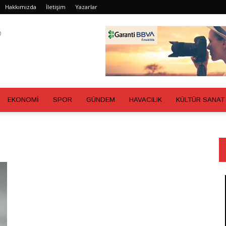
Hakkımızda
İletişim
Yazarlar
EKONOMİ
SPOR
GÜNDEM
HAVACILIK
KÜLTÜR SANAT