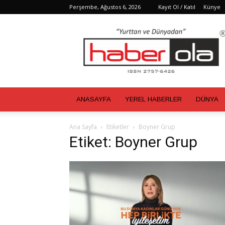
Perşembe, Ağustos 6, 2026
Kayıt Ol / Katıl
Künye
Haber
Ola
ANASAYFA
YEREL HABERLER
DÜNYA
Ana Sayfa
Etiketler
Boyner Grup
Etiket: Boyner Grup