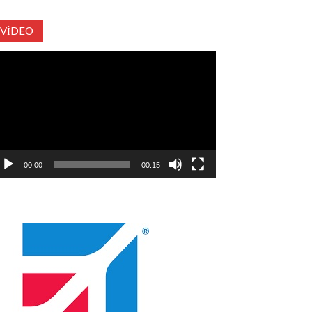
VIDEO
deo
natıcı
00:00
00:15