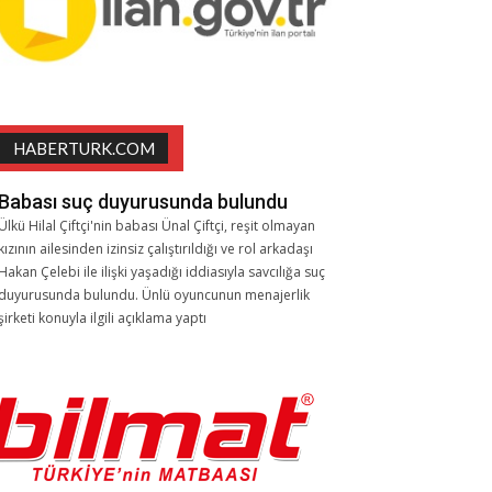
HABERTURK.COM
Babası suç duyurusunda bulundu
Ülkü Hilal Çiftçi'nin babası Ünal Çiftçi, reşit olmayan
kızının ailesinden izinsiz çalıştırıldığı ve rol arkadaşı
Hakan Çelebi ile ilişki yaşadığı iddiasıyla savcılığa suç
duyurusunda bulundu. Ünlü oyuncunun menajerlik
şirketi konuyla ilgili açıklama yaptı