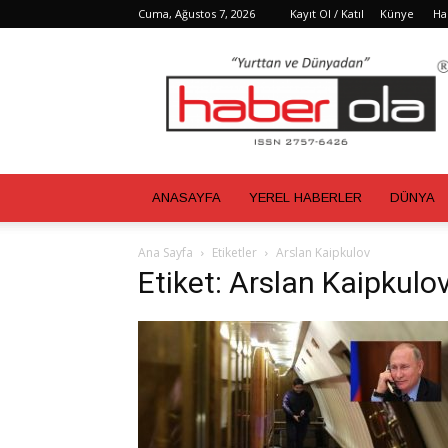
Cuma, Ağustos 7, 2026
Kayıt Ol / Katıl
Künye
Ha
Haber
Ola
ANASAYFA
YEREL HABERLER
DÜNYA
Ana Sayfa
Etiketler
Arslan Kaipkulov
Etiket: Arslan Kaipkulo