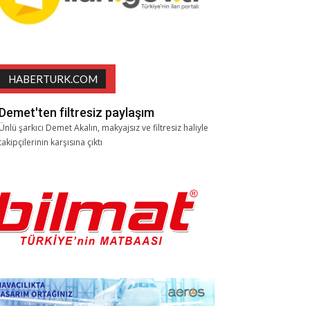
HABERTURK.COM
Demet'ten filtresiz paylaşım
Ünlü şarkıcı Demet Akalın, makyajsız ve filtresiz haliyle
takipçilerinin karşısına çıktı