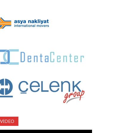
VIDEO
deo