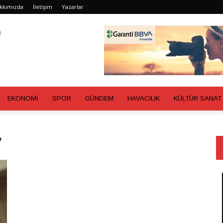
kkımızda
İletişim
Yazarlar
EKONOMİ
SPOR
GÜNDEM
HAVACILIK
KÜLTÜR SANAT
v