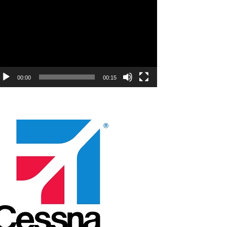
natıcı
00:00
00:15