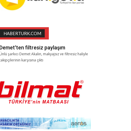
HABERTURK.COM
Demet'ten filtresiz paylaşım
Ünlü şarkıcı Demet Akalın, makyajsız ve filtresiz haliyle
takipçilerinin karşısına çıktı