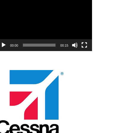
natıcı
00:00
00:15