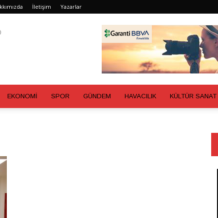
kkımızda
İletişim
Yazarlar
EKONOMİ
SPOR
GÜNDEM
HAVACILIK
KÜLTÜR SANAT