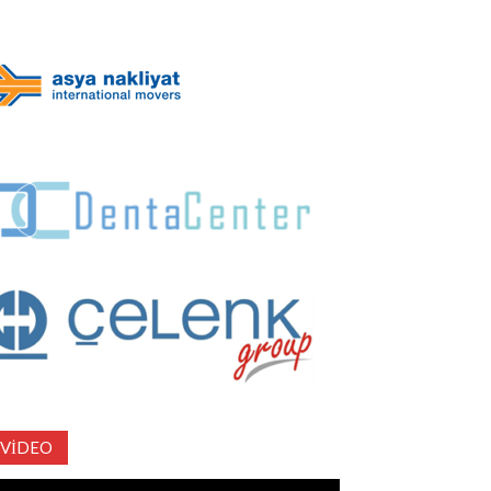
VIDEO
deo