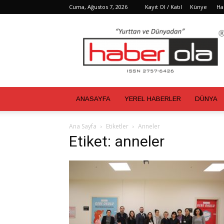
Cuma, Ağustos 7, 2026
Kayıt Ol / Katıl
Künye
Ha
Haber
Ola
ANASAYFA
YEREL HABERLER
DÜNYA
Ana Sayfa
Etiketler
Anneler
Etiket: anneler