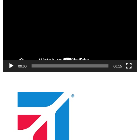
oynatıcı
00:00
00:15