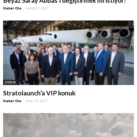
Beyaz Saray Abbas’ı değiştirmek mi istiyor?
Haber Ola
-
Aralık 27, 2017
DÜNYA
Stratolaunch’a VIP konuk
Haber Ola
-
Ekim 10, 2017