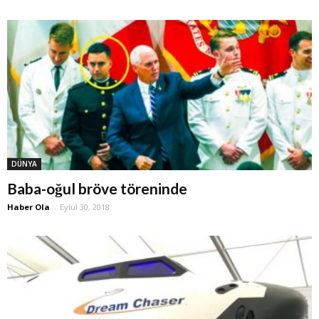
DÜNYA
Baba-oğul bröve töreninde
Haber Ola
-
Eylül 30, 2018