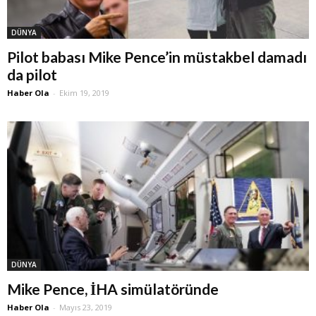
DÜNYA
Pilot babası Mike Pence’in müstakbel damadı
da pilot
Haber Ola
-
Ekim 19, 2019
DÜNYA
Mike Pence, İHA simülatöründe
Haber Ola
-
Mayıs 23, 2019