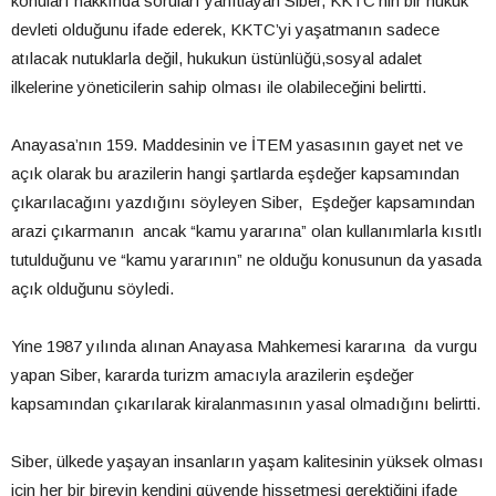
konuları hakkında soruları yanıtlayan Siber, KKTC’nin bir hukuk
devleti olduğunu ifade ederek, KKTC’yi yaşatmanın sadece
atılacak nutuklarla değil, hukukun üstünlüğü,sosyal adalet
ilkelerine yöneticilerin sahip olması ile olabileceğini belirtti.
Anayasa’nın 159. Maddesinin ve İTEM yasasının gayet net ve
açık olarak bu arazilerin hangi şartlarda eşdeğer kapsamından
çıkarılacağını yazdığını söyleyen Siber, Eşdeğer kapsamından
arazi çıkarmanın ancak “kamu yararına” olan kullanımlarla kısıtlı
tutulduğunu ve “kamu yararının” ne olduğu konusunun da yasada
açık olduğunu söyledi.
Yine 1987 yılında alınan Anayasa Mahkemesi kararına da vurgu
yapan Siber, kararda turizm amacıyla arazilerin eşdeğer
kapsamından çıkarılarak kiralanmasının yasal olmadığını belirtti.
Siber, ülkede yaşayan insanların yaşam kalitesinin yüksek olması
için her bir bireyin kendini güvende hissetmesi gerektiğini ifade