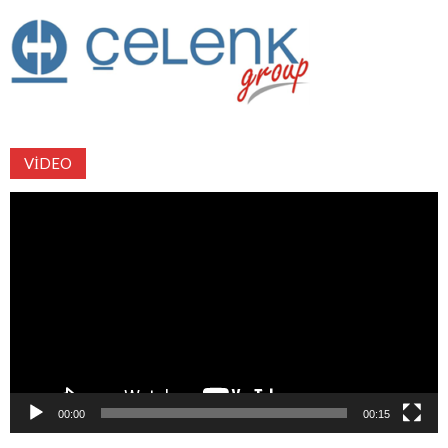
VIDEO
Video
oynatıcı
00:00
00:15