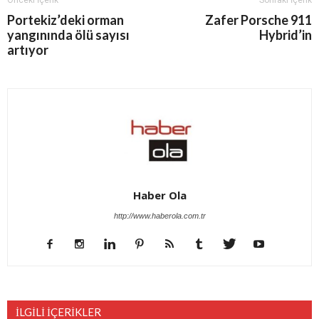
Portekiz’deki orman
Zafer Porsche 911
yangınında ölü sayısı
Hybrid’in
artıyor
Haber Ola
http://www.haberola.com.tr
İLGİLİ İÇERİKLER