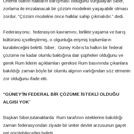
Önemli olanın halkların barışması olduğunu vurgulayan Siber,
zorlama ile imzalanacak bir çözüm modelinin yaşayabilir olması
zordur. “Çözüm modeline önce halklar sahip çıkmalıdır.” dedi.
Federasyonu; federasyon kavramını, birlikte yaşama ve barış
kültürünü içselleştirmiş, o olgunluğa erişmiş toplumların
kurabileceğini belirtti. Siber; Güney Kıbrıs’ta halkın bir federal
çözüme ne kadar olumlu baktığına dair şüpheleri olduğunu ve
gerek Rum liderin açıklamları gerekse Rum basınında çıkanlara
bakıldığı zaman böyle bir olumlu algının varlığından söz etmenin
zor olduğunu ifade
etti.
“GÜNEY’İN FEDERAL BİR ÇÖZÜME İSTEKLİ OLDUĞU
ALGISI YOK
”
Başkan Siber,tutanaklarda Rum tarafının isteklerine bakıldığı
zaman federasyondan ziyade bir üniter devlet arzusunun gayet
net görülebileceğini belirtti.