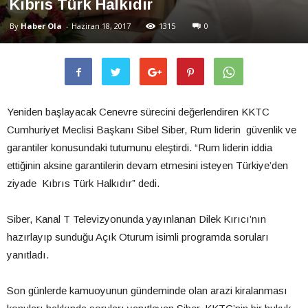
Kıbrıs Türk Halkıdır
By
Haber Ola
-
Haziran 18, 2017
1315
0
Yeniden başlayacak Cenevre sürecini değerlendiren
KKTC
Cumhuriyet Meclisi Başkanı Sibel
Siber, Rum liderin güvenlik ve
garantiler konusundaki tutumunu eleştirdi. “Rum liderin iddia
ettiğinin aksine garantilerin devam etmesini isteyen Türkiye’den
ziyade Kıbrıs Türk Halkıdır” dedi.
Siber, Kanal T Televizyonunda yayınlanan Dilek Kırıcı’nın
hazırlayıp sunduğu Açık Oturum isimli programda soruları
yanıtladı.
Son günlerde kamuoyunun gündeminde olan arazi kiralanması