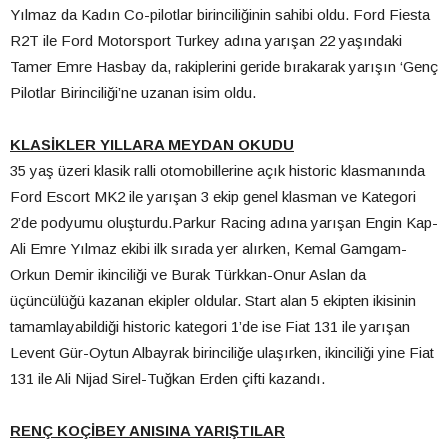
Yılmaz da Kadın Co-pilotlar birinciliğinin sahibi oldu. Ford Fiesta
R2T ile Ford Motorsport Turkey adına yarışan 22 yaşındaki
Tamer Emre Hasbay da, rakiplerini geride bırakarak yarışın ‘Genç
Pilotlar Birinciliği’ne uzanan isim oldu.
KLASİKLER YILLARA MEYDAN OKUDU
35 yaş üzeri klasik ralli otomobillerine açık historic klasmanında
Ford Escort MK2 ile yarışan 3 ekip genel klasman ve Kategori
2’de podyumu oluşturdu.Parkur Racing adına yarışan Engin Kap-
Ali Emre Yılmaz ekibi ilk sırada yer alırken, Kemal Gamgam-
Orkun Demir ikinciliği ve Burak Türkkan-Onur Aslan da
üçüncülüğü kazanan ekipler oldular. Start alan 5 ekipten ikisinin
tamamlayabildiği historic kategori 1’de ise Fiat 131 ile yarışan
Levent Gür-Oytun Albayrak birinciliğe ulaşırken, ikinciliği yine Fiat
131 ile Ali Nijad Sirel-Tuğkan Erden çifti kazandı.
RENÇ KOÇİBEY ANISINA YARIŞTILAR