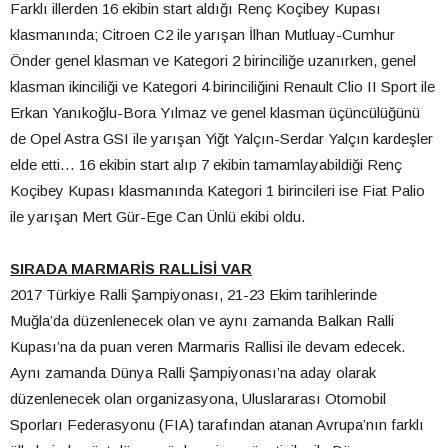
Farklı illerden 16 ekibin start aldığı Renç Koçibey Kupası
klasmanında; Citroen C2 ile yarışan İlhan Mutluay-Cumhur
Önder genel klasman ve Kategori 2 birinciliğe uzanırken, genel
klasman ikinciliği ve Kategori 4 birinciliğini Renault Clio II Sport ile
Erkan Yanıkoğlu-Bora Yılmaz ve genel klasman üçüncülüğünü
de Opel Astra GSI ile yarışan Yiğt Yalçın-Serdar Yalçın kardeşler
elde etti… 16 ekibin start alıp 7 ekibin tamamlayabildiği Renç
Koçibey Kupası klasmanında Kategori 1 birincileri ise Fiat Palio
ile yarışan Mert Gür-Ege Can Ünlü ekibi oldu.
SIRADA MARMARİS RALLİSİ VAR
2017 Türkiye Ralli Şampiyonası, 21-23 Ekim tarihlerinde
Muğla’da düzenlenecek olan ve aynı zamanda Balkan Ralli
Kupası’na da puan veren Marmaris Rallisi ile devam edecek.
Aynı zamanda Dünya Ralli Şampiyonası’na aday olarak
düzenlenecek olan organizasyona, Uluslararası Otomobil
Sporları Federasyonu (FIA) tarafından atanan Avrupa’nın farklı