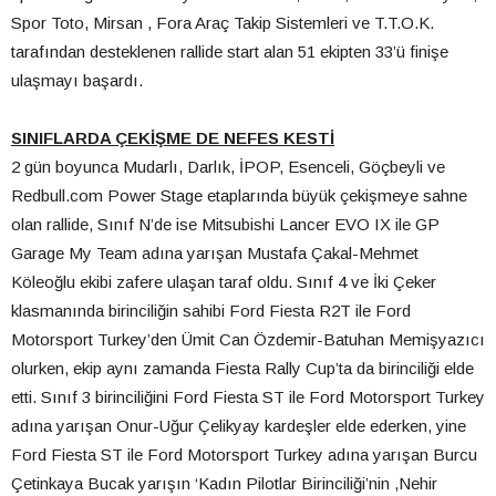
Spor Toto, Mirsan , Fora Araç Takip Sistemleri ve T.T.O.K.
tarafından desteklenen rallide start alan 51 ekipten 33’ü finişe
ulaşmayı başardı.
SINIFLARDA ÇEKİŞME DE NEFES KESTİ
2 gün boyunca Mudarlı, Darlık, İPOP, Esenceli, Göçbeyli ve
Redbull.com Power Stage etaplarında büyük çekişmeye sahne
olan rallide, Sınıf N’de ise Mitsubishi Lancer EVO IX ile GP
Garage My Team adına yarışan Mustafa Çakal-Mehmet
Köleoğlu ekibi zafere ulaşan taraf oldu. Sınıf 4 ve İki Çeker
klasmanında birinciliğin sahibi Ford Fiesta R2T ile Ford
Motorsport Turkey’den Ümit Can Özdemir-Batuhan Memişyazıcı
olurken, ekip aynı zamanda Fiesta Rally Cup’ta da birinciliği elde
etti. Sınıf 3 birinciliğini Ford Fiesta ST ile Ford Motorsport Turkey
adına yarışan Onur-Uğur Çelikyay kardeşler elde ederken, yine
Ford Fiesta ST ile Ford Motorsport Turkey adına yarışan Burcu
Çetinkaya Bucak yarışın ‘Kadın Pilotlar Birinciliği’nin ,Nehir