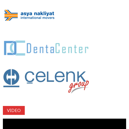
VIDEO
Video
oynatıcı