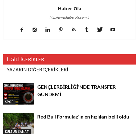
Haber Ola
http://www.haberola.com.tr
İLGİLİ İÇERİKLER
YAZARIN DİĞER İÇERİKLERİ
GENÇLERBİRLİĞİ’NDE TRANSFER
GÜNDEMİ
SPOR
Red Bull Formulaz’ın en hızlıları belli oldu
KÜLTÜR SANAT