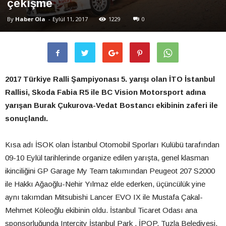
çekişme
By
Haber Ola
-
Eylül 11, 2017
1229
0
2017 Türkiye Ralli Şampiyonası 5. yarışı olan İTO İstanbul
Rallisi, Skoda Fabia R5 ile BC Vision Motorsport adına
yarışan Burak Çukurova-Vedat Bostancı ekibinin zaferi ile
sonuçlandı.
Kısa adı İSOK olan İstanbul Otomobil Sporları Kulübü tarafından
09-10 Eylül tarihlerinde organize edilen yarışta, genel klasman
ikinciliğini GP Garage My Team takımından Peugeot 207 S2000
ile Hakkı Ağaoğlu-Nehir Yılmaz elde ederken, üçüncülük yine
aynı takımdan Mitsubishi Lancer EVO IX ile Mustafa Çakal-
Mehmet Köleoğlu ekibinin oldu. İstanbul Ticaret Odası ana
sponsorluğunda Intercity İstanbul Park , İPOP, Tuzla Belediyesi,