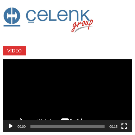
VIDEO
Video
oynatıcı
00:00
00:15