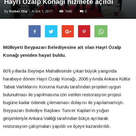
Hayri Özalp Konağı hizmete açıldı
By
Haber Ola
-
Aralık 1, 2017
1660
0
Mülkiyeti Beypazarı Belediyesine ait olan Hayri Özalp
Konağı yeniden hayat buldu.
80’li yıllarda Beytepe Mahallesinde çıkan büyük yangında
harabeye dönen Hayri Özalp Konağı, 2006 yılında Ankara Kültür
Tabiat Varlıklarını Koruma Kurulu tarafından projeleri uygun
bulunulması ile yapılmasına izin verilen restorasyon projesi
bugüne kadar ödenek çıkmaması dolayısı ile yapılamamıştı.
Beypazarı Belediye Başkanı Tuncer Kaplan’ın yoğun
girişimleriyle Ankara Valiliği tarafından bütçe ayrılarak
restorasyon çalışmaları yapıldı ve ilçeye kazandırıldı.