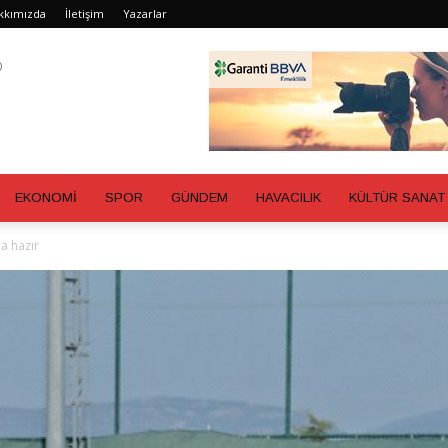
kkımızda
İletişim
Yazarlar
EKONOMİ
SPOR
GÜNDEM
HAVACILIK
KÜLTÜR SANAT
a hazır