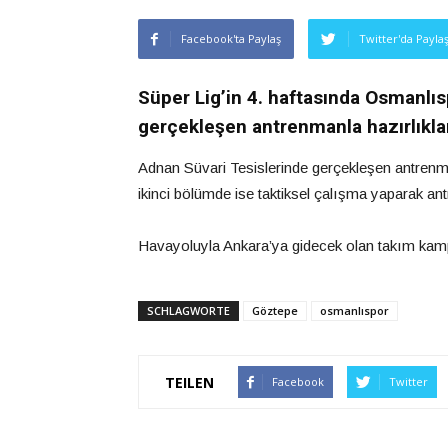
Facebook'ta Paylaş
Twitter'da Payla
Süper Lig’in 4. haftasında Osmanlı
gerçekleşen antrenmanla hazırlıkla
Adnan Süvari Tesislerinde gerçekleşen antren
ikinci bölümde ise taktiksel çalışma yaparak a
Havayoluyla Ankara’ya gidecek olan takım kam
SCHLAGWORTE
Göztepe
osmanlıspor
TEILEN
Facebook
Twitter