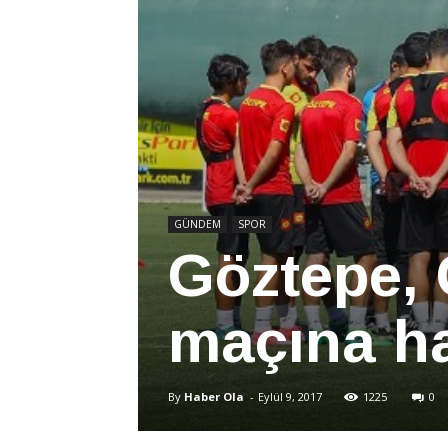
GÜNDEM
SPOR
Göztepe,
maçına ha
By
Haber Ola
-
Eylül 9, 2017
1225
0