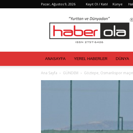
Pazar, Ağustos 9, 2026
Kayıt Ol / Katıl
Künye
Ha
Haber
Ola
ANASAYFA
YEREL HABERLER
DÜNYA
Ana Sayfa
GÜNDEM
Göztepe, Osmanlıspor maçın