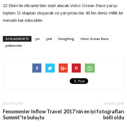
22 Ekim’de Alicante’den start alacak Volvo Ocean Race yarışı
toplam 11 etaptan oluşacak ve yarışmacılar 46 bin deniz millik bir
mesafe kat edecekler.
SCHLAGWORTE
çin
çinli
Dongfeng
Volvo Ocean Race
yelkenciler
Önceki İçerik
Sonraki İçerik
Fenomenler Inflow Travel
2017’nin en iyi fotoğrafları
Summit’te buluştu
belli oldu