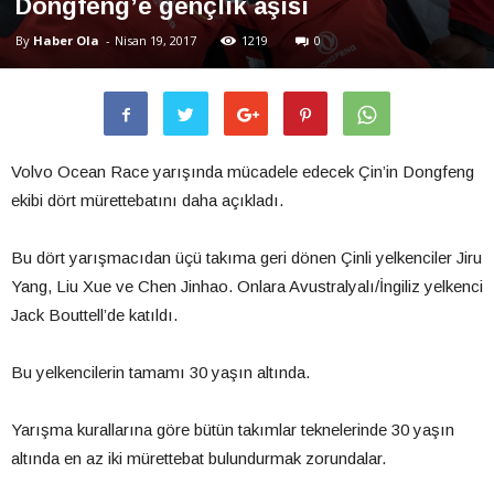
Dongfeng’e gençlik aşısı
By
Haber Ola
-
Nisan 19, 2017
1219
0
Volvo Ocean Race yarışında mücadele edecek Çin’in Dongfeng
ekibi dört mürettebatını daha açıkladı.
Bu dört yarışmacıdan üçü takıma geri dönen Çinli yelkenciler Jiru
Yang, Liu Xue ve Chen Jinhao. Onlara Avustralyalı/İngiliz yelkenci
Jack Bouttell’de katıldı.
Bu yelkencilerin tamamı 30 yaşın altında.
Yarışma kurallarına göre bütün takımlar teknelerinde 30 yaşın
altında en az iki mürettebat bulundurmak zorundalar.