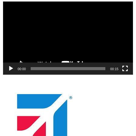
Video
oynatıcı
00:00
00:15