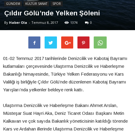
GÜNDEM
KÜLTÜR SANAT
SPOR
Çıldır Gölü’nde Yelken Şöleni
By
Haber Ola
-
Temmuz 8, 2017
1374
0
01-02 Temmuz 2017 tarihlerinde Denizcilik ve Kabotaj Bayramı
kutlamaları çerçevesinde Ulaştırma Denizcilik ve Haberleşme
Bakanlığı himayesinde, Türkiye Yelken Federasyonu ve Kars
Valiliği iş birliğiyle Çıldır Gölü’nde düzenlenen Kabotaj Bayramı
Yarışları’nda yelkenler beldeye renk kattı.
Ulaştırma Denizcilik ve Haberleşme Bakanı Ahmet Arslan,
Müsteşar Suat Hayri Aka, Deniz Ticaret Odası Başkanı Metin
Kalkavan ve çok sayıda Bakanlık yöneticisinin katıldığı törende
Kars ve Ardahan illerinde Ulaştırma Denizcilik ve Haberleşme