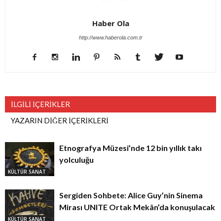
Haber Ola
http://www.haberola.com.tr
İLGİLİ İÇERİKLER
YAZARIN DİĞER İÇERİKLERİ
Etnografya Müzesi’nde 12 bin yıllık takı
yolculuğu
KÜLTÜR SANAT
Sergiden Sohbete: Alice Guy’nin Sinema
Mirası UNITE Ortak Mekân’da konuşulacak
KÜLTÜR SANAT