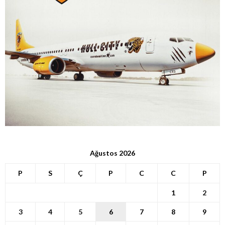
Ağustos 2026
P
S
Ç
P
C
C
P
1
2
3
4
5
6
7
8
9