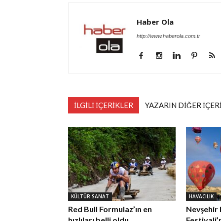
Haber Ola
http://www.haberola.com.tr
İLGİLİ İÇERİKLER
YAZARIN DİĞER İÇER
KÜLTÜR SANAT
HAVACILIK
Red Bull Formulaz’ın en
Nevşehir 
hızlıları belli oldu
Festivali