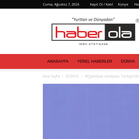
Cuma, Ağustos 7, 2026
Kayıt Ol / Katıl
Künye
Ha
Haber
Ola
ANASAYFA
YEREL HABERLER
DÜNYA
Ana Sayfa
DÜNYA
Afganistan medyası: Türkiye’de