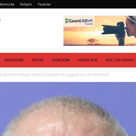
kkımızda
İletişim
Yazarlar
EKONOMİ
SPOR
GÜNDEM
HAVACILIK
KÜLTÜR SANAT
n dönmek isteyen General Dostum’un uçağına iniş izni verilmedi