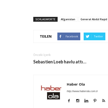
SCHLAGWORTE
Afganistan
General Abdül Raşid
TEILEN
Facebook
Twitter
Önceki İçerik
Sebastien Loeb havlu attı…
Haber Ola
http://www.haberola.com.tr