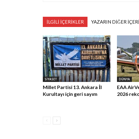
İLGİLİ İÇERİKLER
YAZARIN DİĞER İÇER
SİYASET
DÜNYA
Millet Partisi 13. Ankara İl
EAA AirV
Kurultayı için geri sayım
2026 rek