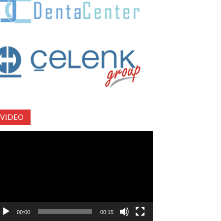
VIDEO
deo
natıcı
00:00
00:15