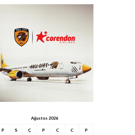
Ağustos 2026
P
S
Ç
P
C
C
P