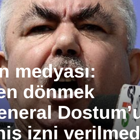
n medyası:
den dönmek
eneral Dostum’
iş izni verilmed