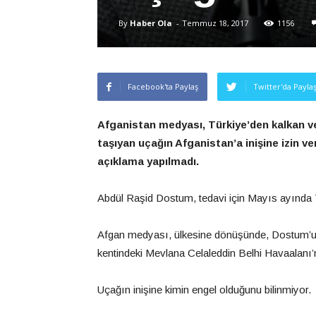
By
Haber Ola
-
Temmuz 18, 2017
1156
Facebook'ta Paylaş
Twitter'da Payla
Afganistan medyası, Türkiye’den kalkan 
taşıyan uçağın Afganistan’a inişine izin ver
açıklama yapılmadı.
Abdül Raşid Dostum, tedavi için Mayıs ayında T
Afgan medyası, ülkesine dönüşünde, Dostum’u 
kentindeki Mevlana Celaleddin Belhi Havaalanı’nd
Uçağın inişine kimin engel olduğunu bilinmiyor.