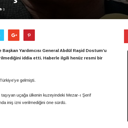
0
ş
ve Başkan Yardımcısı General Abdül Raşid Dostum’u
ilmediğini iddia etti. Haberle ilgili henüz resmi bir
ürkiye’ye gelmişti.
taşıyan uçağa ülkenin kuzeyindeki Mezar-ı Şerif
a iniş izni verilmediğini öne sürdü.