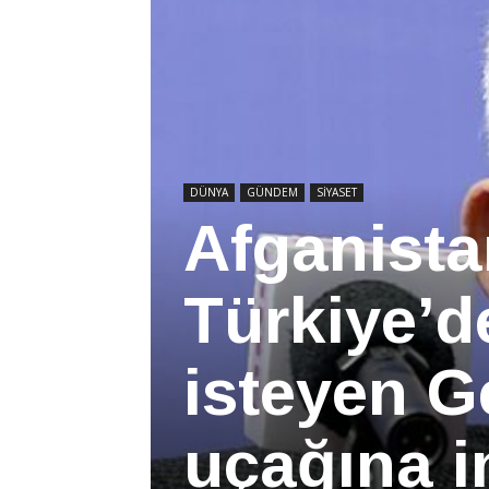
DÜNYA
GÜNDEM
SİYASET
Afganista
Türkiye’
isteyen G
uçağına in