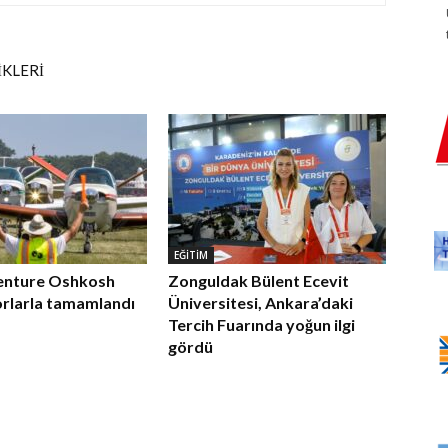
İKLERİ
EĞİTİM
enture Oshkosh
Zonguldak Bülent Ecevit
orlarla tamamlandı
Üniversitesi, Ankara’daki
Tercih Fuarında yoğun ilgi
gördü