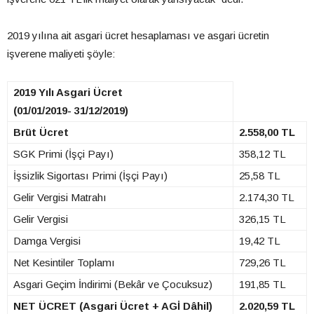
2019 yılına ait asgari ücret hesaplaması ve asgari ücretin
işverene maliyeti şöyle:
2019 Yılı Asgari Ücret
(01/01/2019- 31/12/2019)
Brüt Ücret
2.558,00 TL
SGK Primi (İşçi Payı)
358,12 TL
İşsizlik Sigortası Primi (İşçi Payı)
25,58 TL
Gelir Vergisi Matrahı
2.174,30 TL
Gelir Vergisi
326,15 TL
Damga Vergisi
19,42 TL
Net Kesintiler Toplamı
729,26 TL
Asgari Geçim İndirimi (Bekâr ve Çocuksuz)
191,85 TL
NET ÜCRET (Asgari Ücret + AGİ Dâhil)
2.020,59 TL