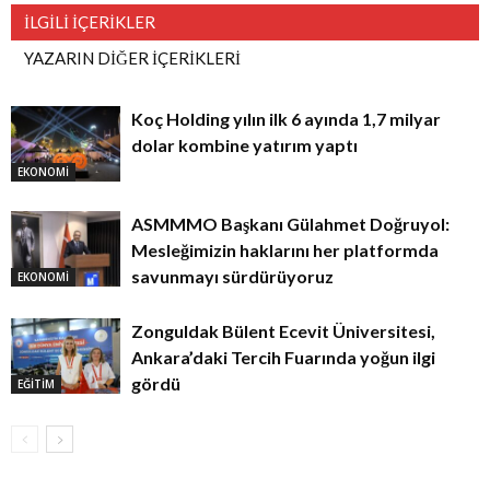
İLGİLİ İÇERİKLER
YAZARIN DİĞER İÇERİKLERİ
Koç Holding yılın ilk 6 ayında 1,7 milyar
dolar kombine yatırım yaptı
EKONOMİ
ASMMMO Başkanı Gülahmet Doğruyol:
Mesleğimizin haklarını her platformda
savunmayı sürdürüyoruz
EKONOMİ
Zonguldak Bülent Ecevit Üniversitesi,
Ankara’daki Tercih Fuarında yoğun ilgi
gördü
EĞİTİM