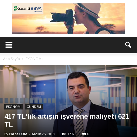
Ana Sayfa
EKONOMİ
EKONOMİ
GÜNDEM
417 TL’lik artışın işverene maliyeti 621
TL
By
Haber Ola
-
Aralık 25, 2018
1792
0