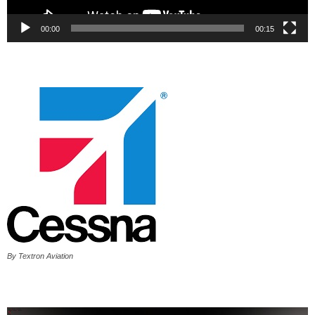
00:00
00:15
By Textron Aviation