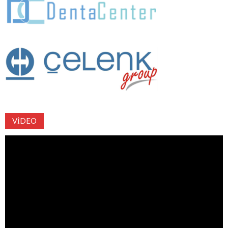
VIDEO
Video
oynatıcı