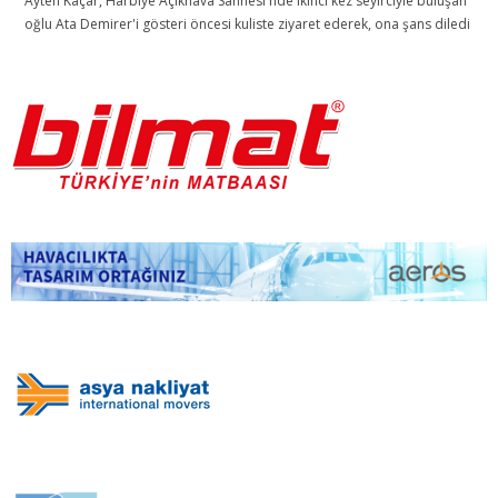
Ayten Kaçar, Harbiye Açıkhava Sahnesi'nde ikinci kez seyirciyle buluşan
oğlu Ata Demirer'i gösteri öncesi kuliste ziyaret ederek, ona şans diledi