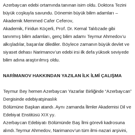
Azerbaycan edebi ortamında tanınan isim oldu. Doktora Tezini
büyük coşkuyla savundu. Dönemin büyük bilim adamları –
Akademik Memmed Cafer Ceferov,
Akademik, Firidun Köçerli, Prof. Dr. Kemal Talıbzade gibi
tanınmış bilim adamları, genç bilim adamı Teymur Ahmedov’u
alkışladılar, başarılar dilediler. Böylece zamanın büyük devlet ve
siyaset dehası Narimanov’un edebi irsi ilk defa yüksek seviyede
bilim adına araştırılmış oldu.
NARİMANOV HAKKINDAN YAZILAN İLK İLMİ ÇALIŞMA
Teymur Bey hemen Azerbaycan Yazarlar Birliğinde “Azerbaycan”
Dergisinde edebiyatşinaslık
Bölümüne Başkan atandı. Aynı zamanda İlimler Akademisi Dil ve
Edebiyat Enstitüsü XIX yy.
Azerbaycan Edebiyatı Bölümünde Baş İlmi görevli kadrosuna
alındı.Teymur Ahmedov, Narimanov’un tüm ilmi-nazari arşivini,