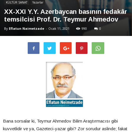
KÜLTÜR SANAT
Yazarlar
XX-XXI Y.Y. Azerbaycan basının fedakâr
temsilcisi Prof. Dr. Teymur Ahmedov
By
Eflatun Naimetzade
-
Ocak 11, 2021
990
0
Bana sorsalar ki, Teymur Ahmedov Bilim Araştırmacısı gibi
kuvvetlidir ve ya, Gazeteci-yazar gibi? Zor sorudur aslinde; fakat