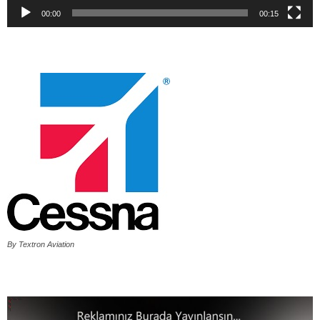
00:00
00:15
By Textron Aviation