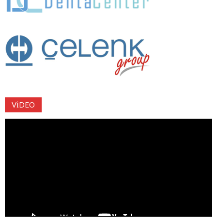
VIDEO
Video
oynatıcı