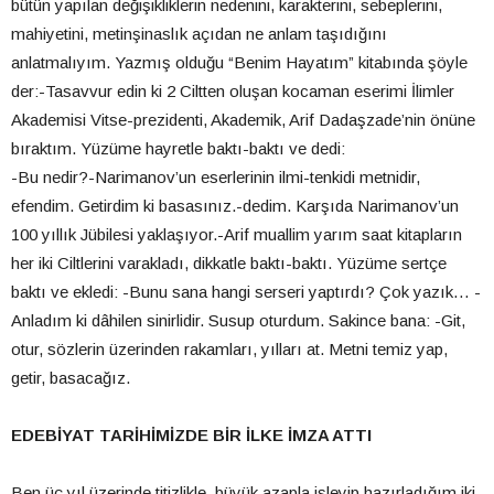
bütün yapılan değişikliklerin nedenini, karakterini, sebeplerini,
mahiyetini, metinşinaslık açıdan ne anlam taşıdığını
anlatmalıyım. Yazmış olduğu “Benim Hayatım” kitabında şöyle
der:-Tasavvur edin ki 2 Ciltten oluşan kocaman eserimi İlimler
Akademisi Vitse-prezidenti, Akademik, Arif Dadaşzade’nin önüne
bıraktım. Yüzüme hayretle baktı-baktı ve dedi:
-Bu nedir?-Narimanov’un eserlerinin ilmi-tenkidi metnidir,
efendim. Getirdim ki basasınız.-dedim. Karşıda Narimanov’un
100 yıllık Jübilesi yaklaşıyor.-Arif muallim yarım saat kitapların
her iki Ciltlerini varakladı, dikkatle baktı-baktı. Yüzüme sertçe
baktı ve ekledi: -Bunu sana hangi serseri yaptırdı? Çok yazık… -
Anladım ki dâhilen sinirlidir. Susup oturdum. Sakince bana: -Git,
otur, sözlerin üzerinden rakamları, yılları at. Metni temiz yap,
getir, basacağız.
EDEBİYAT TARİHİMİZDE BİR İLKE İMZA ATTI
Ben üç yıl üzerinde titizlikle, büyük azapla işleyip hazırladığım iki