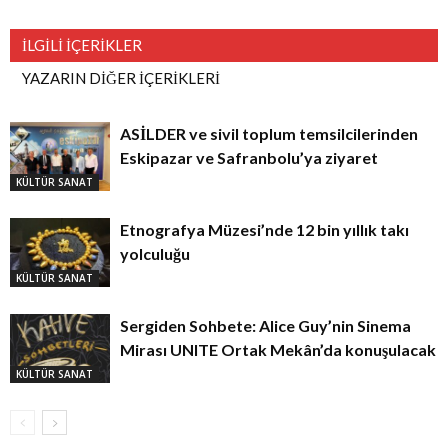
İLGİLİ İÇERİKLER
YAZARIN DİĞER İÇERİKLERİ
ASİLDER ve sivil toplum temsilcilerinden
Eskipazar ve Safranbolu’ya ziyaret
KÜLTÜR SANAT
Etnografya Müzesi’nde 12 bin yıllık takı
yolculuğu
KÜLTÜR SANAT
Sergiden Sohbete: Alice Guy’nin Sinema
Mirası UNITE Ortak Mekân’da konuşulacak
KÜLTÜR SANAT