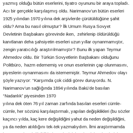
yazmış olduğu bütün eserlerini, tiyatro oyununu bir araya topladı.
Acı bir gerçekle karşılaşmış oldu. Narimanov’un bütün eserleri
1925 yılından 1970 yılına dek arşivlerde çürütüldüğüne şahit
oldu? Ama bu nasıl olmuştur? İlk Umum Rusya Sovyet
Devletinin Başbakanı görevinde iken, zehirlenip öldürüldüğü
kanıtlanan deha şahsiyetin eserleri uzun yıllar oynanmamıştır,
zengin yaratıcılığı araştırılmamıştır? Bunu ilk yapan Teymur
Ahmedov oldu. Bir Türkün Sovyetlerin Başbakanı olduğunu
Politbüro, hazm edememiş ve onun eserlerinin çap olunmasını,
piyeslerin oynanmasını da istememiştir. Teymur Ahmedov olayı
şöyle yazıyor: “Karşımda çok ciddi görev duruyordu. N.
Narimanov’un sağlığında 1894 yılında Bakü’de basılan
“Nadanlık” piyesinden 1970
yılına dek öten 76 yıl zaman zarfında basılan eserleri cümle-
cümle, her sözünü karşılaştırmalı, yapılan değişiklikleri (bu sözler
kaçıncı yılda, kaç kere değişildiğini yahut da neden değişildiğini,
ya da neden atıldığını tek-tek yazmalıydım. İlmi araştırmamda