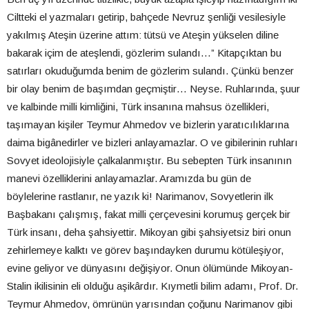
Ciltteki el yazmaları getirip, bahçede Nevruz şenliği vesilesiyle
yakılmış Ateşin üzerine attım: tütsü ve Ateşin yükselen diline
bakarak içim de ateşlendi, gözlerim sulandı…” Kitapçıktan bu
satırları okuduğumda benim de gözlerim sulandı. Çünkü benzer
bir olay benim de başımdan geçmiştir… Neyse. Ruhlarında, şuur
ve kalbinde milli kimliğini, Türk insanına mahsus özellikleri,
taşımayan kişiler Teymur Ahmedov ve bizlerin yaratıcılıklarına
daima bigânedirler ve bizleri anlayamazlar. O ve gibilerinin ruhları
Sovyet ideolojisiyle çalkalanmıştır. Bu sebepten Türk insanının
manevi özelliklerini anlayamazlar. Aramızda bu gün de
böylelerine rastlanır, ne yazık ki! Narimanov, Sovyetlerin ilk
Başbakanı çalışmış, fakat milli çerçevesini korumuş gerçek bir
Türk insanı, deha şahsiyettir. Mikoyan gibi şahsiyetsiz biri onun
zehirlemeye kalktı ve görev başındayken durumu kötüleşiyor,
evine geliyor ve dünyasını değişiyor. Onun ölümünde Mikoyan-
Stalin ikilisinin eli olduğu aşikârdır. Kıymetli bilim adamı, Prof. Dr.
Teymur Ahmedov, ömrünün yarısından çoğunu Narimanov gibi