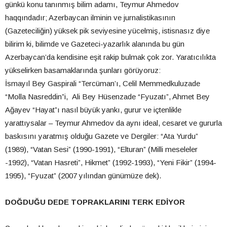
günkü konu tanınmış bilim adamı, Teymur Ahmedov
haqqındadır; Azerbaycan ilminin ve jurnalistikasının
(Gazeteciliğin) yüksek pik seviyesine yücelmiş, istisnasız diye
bilirim ki, bilimde ve Gazeteci-yazarlık alanında bu gün
Azerbaycan’da kendisine eşit rakip bulmak çok zor. Yaratıcılıkta
yükselirken basamaklarında şunları görüyoruz:
İsmayıl Bey Gaspirali “Tercüman’ı, Celil Memmedkuluzade
“Molla Nasreddin”i, Ali Bey Hüsenzade “Fyuzatı”, Ahmet Bey
Ağayev “Hayat”ı nasıl büyük yankı, gurur ve içtenlikle
yarattıysalar – Teymur Ahmedov da aynı ideal, cesaret ve gururla
baskısını yaratmış olduğu Gazete ve Dergiler: “Ata Yurdu”
(1989), “Vatan Sesi” (1990-1991), “Elturan” (Milli meseleler
-1992), “Vatan Hasreti”, Hikmet” (1992-1993), “Yeni Fikir” (1994-
1995), “Fyuzat” (2007 yılından günümüze dek).
DOĞDUĞU DEDE TOPRAKLARINI TERK EDİYOR