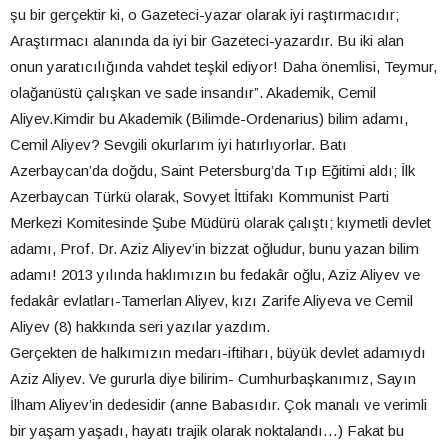
şu bir gerçektir ki, o Gazeteci-yazar olarak iyi raştırmacıdır;
Araştırmacı alanında da iyi bir Gazeteci-yazardır. Bu iki alan
onun yaratıcılığında vahdet teşkil ediyor! Daha önemlisi, Teymur,
olağanüstü çalışkan ve sade insandır”. Akademik, Cemil
Aliyev.Kimdir bu Akademik (Bilimde-Ordenarius) bilim adamı,
Cemil Aliyev? Sevgili okurlarım iyi hatırlıyorlar. Batı
Azerbaycan’da doğdu, Saint Petersburg’da Tıp Eğitimi aldı; İlk
Azerbaycan Türkü olarak, Sovyet İttifakı Kommunist Parti
Merkezi Komitesinde Şube Müdürü olarak çalıştı; kıymetli devlet
adamı, Prof. Dr. Aziz Aliyev’in bizzat oğludur, bunu yazan bilim
adamı! 2013 yılında haklımızın bu fedakâr oğlu, Aziz Aliyev ve
fedakâr evlatları-Tamerlan Aliyev, kızı Zarife Aliyeva ve Cemil
Aliyev (8) hakkında seri yazılar yazdım.
Gerçekten de halkımızın medarı-iftiharı, büyük devlet adamıydı
Aziz Aliyev. Ve gururla diye bilirim- Cumhurbaşkanımız, Sayın
İlham Aliyev’in dedesidir (anne Babasıdır. Çok manalı ve verimli
bir yaşam yaşadı, hayatı trajik olarak noktalandı…) Fakat bu