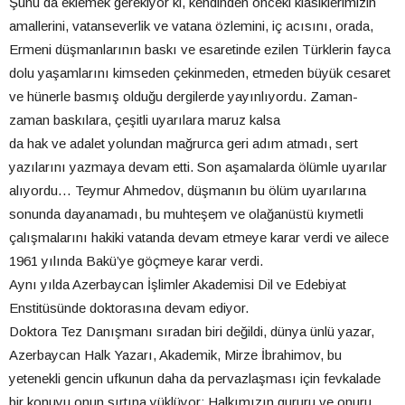
Şunu da eklemek gerekiyor ki, kendinden önceki klasiklerimizin
amallerini, vatanseverlik ve vatana özlemini, iç acısını, orada,
Ermeni düşmanlarının baskı ve esaretinde ezilen Türklerin fayca
dolu yaşamlarını kimseden çekinmeden, etmeden büyük cesaret
ve hünerle basmış olduğu dergilerde yayınlıyordu. Zaman-
zaman baskılara, çeşitli uyarılara maruz kalsa
da hak ve adalet yolundan mağrurca geri adım atmadı, sert
yazılarını yazmaya devam etti. Son aşamalarda ölümle uyarılar
alıyordu… Teymur Ahmedov, düşmanın bu ölüm uyarılarına
sonunda dayanamadı, bu muhteşem ve olağanüstü kıymetli
çalışmalarını hakiki vatanda devam etmeye karar verdi ve ailece
1961 yılında Bakü’ye göçmeye karar verdi.
Aynı yılda Azerbaycan İşlimler Akademisi Dil ve Edebiyat
Enstitüsünde doktorasına devam ediyor.
Doktora Tez Danışmanı sıradan biri değildi, dünya ünlü yazar,
Azerbaycan Halk Yazarı, Akademik, Mirze İbrahimov, bu
yetenekli gencin ufkunun daha da pervazlaşması için fevkalade
bir konuyu onun sırtına yüklüyor: Halkımızın gururu ve onuru,