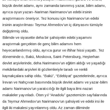
büyük devlet adamı, aynı zamanda tanınmış yazar, bilim adamı,
ayrıca oyun yazarı-Nariman Narimanov’un edebi irsinin
araştırmasını öneriyor. Tez konusu için Narimanov’un edebi
irsinin araştırılması Teymur Ahmedov’un iç dünyasını tümüyle
değiştirmiş oldu.
Bilimde ve siyasette deha bir şahsiyetin edebi yaşamını
araştırmak gerçekten de genç bilim adamını hem
heyecanlandırmış oldu, ayrıca gurur ve iftihar hissi yaşattı. Tez
döneminde o, Bakü, Moskova, Saint-Petersburg, Heşterhan
devlet arşivlerinde, deha Narimanov’un eğitim aldığı ve yaşadığı
mekânlardaki arşivleri iti gözlemleriyle taradı ve renkli
kaynakçalara sahip oldu. “Bakü”, “Edebiyat” gazetelerinde, ayrıca
İrevan ve Nahçıvan basınında büyük devlet adamı ve yazar-bilim
adamı Narimanov’un yaratıcılığı ile ilgili baya ilmi-nazari
makaleler yayınladı. Öten yıl “Anadolu” gazetemizin sayfalarında
da Teymur Ahmedov’un Narimanov’un şahsiyeti ve edebi irsi ile
ilgili iki makalesi yayınlanmış oldu. Az zaman diliminde