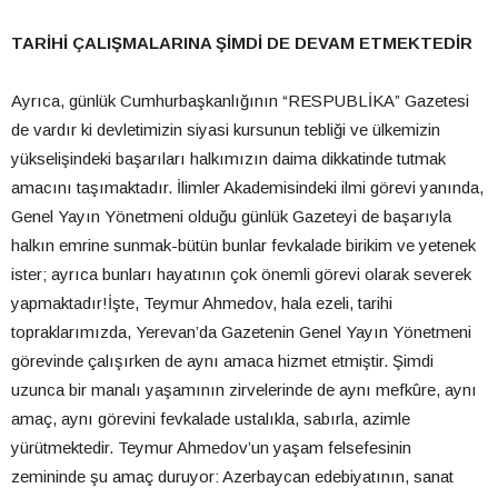
TARİHİ ÇALIŞMALARINA ŞİMDİ DE DEVAM ETMEKTEDİR
Ayrıca, günlük Cumhurbaşkanlığının “RESPUBLİKA” Gazetesi
de vardır ki devletimizin siyasi kursunun tebliği ve ülkemizin
yükselişindeki başarıları halkımızın daima dikkatinde tutmak
amacını taşımaktadır. İlimler Akademisindeki ilmi görevi yanında,
Genel Yayın Yönetmeni olduğu günlük Gazeteyi de başarıyla
halkın emrine sunmak-bütün bunlar fevkalade birikim ve yetenek
ister; ayrıca bunları hayatının çok önemli görevi olarak severek
yapmaktadır!İşte, Teymur Ahmedov, hala ezeli, tarihi
topraklarımızda, Yerevan’da Gazetenin Genel Yayın Yönetmeni
görevinde çalışırken de aynı amaca hizmet etmiştir. Şimdi
uzunca bir manalı yaşamının zirvelerinde de aynı mefkûre, aynı
amaç, aynı görevini fevkalade ustalıkla, sabırla, azimle
yürütmektedir. Teymur Ahmedov’un yaşam felsefesinin
zemininde şu amaç duruyor: Azerbaycan edebiyatının, sanat