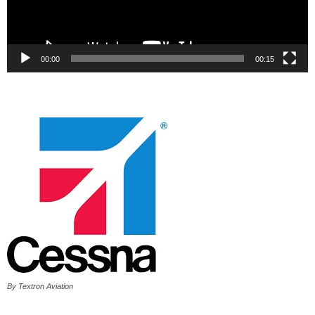
00:00
00:15
By Textron Aviation