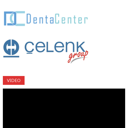
VIDEO
Video
oynatıcı