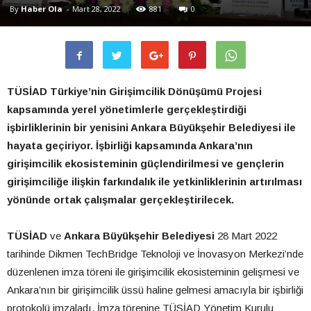
By
Haber Ola
-
Mart 28, 2022
881
0
TÜSİAD Türkiye’nin Girişimcilik Dönüşümü Projesi
kapsamında yerel yönetimlerle gerçekleştirdiği
işbirliklerinin bir yenisini Ankara Büyükşehir Belediyesi ile
hayata geçiriyor. İşbirliği kapsamında Ankara’nın
girişimcilik ekosisteminin güçlendirilmesi ve gençlerin
girişimciliğe ilişkin farkındalık ile yetkinliklerinin artırılması
yönünde ortak çalışmalar gerçekleştirilecek.
TÜSİAD
ve
Ankara Büyükşehir Belediyesi
28 Mart 2022
tarihinde Dikmen TechBridge Teknoloji ve İnovasyon Merkezi’nde
düzenlenen imza töreni ile girişimcilik ekosisteminin gelişmesi ve
Ankara’nın bir girişimcilik üssü haline gelmesi amacıyla bir işbirliği
protokolü imzaladı. İmza törenine TÜSİAD Yönetim Kurulu