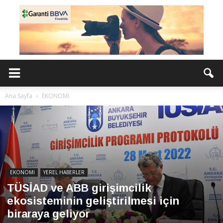
Ana Sayfa
EKONOMİ
EKONOMİ
YEREL HABERLER
TÜSİAD ve ABB girişimcilik
ekosisteminin geliştirilmesi için
biraraya geliyor