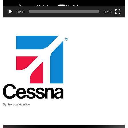
00:00
00:15
By Textron Aviation