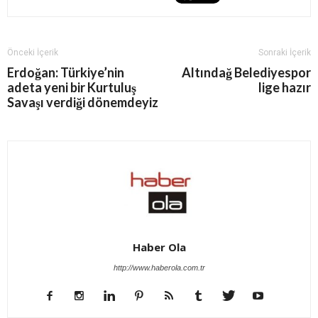
Önceki İçerik
Sonraki İçerik
Erdoğan: Türkiye’nin
Altındağ Belediyespor
adeta yeni bir Kurtuluş
lige hazır
Savaşı verdiği dönemdeyiz
Haber Ola
http://www.haberola.com.tr