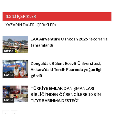
İLGİLİ İÇERİKLER
YAZARIN DİĞER İÇERİKLERİ
EAA AirVenture Oshkosh 2026 rekorlarla
tamamlandı
DÜNYA
Zonguldak Bülent Ecevit Üniversitesi,
Ankara’daki Tercih Fuarında yoğun ilgi
gördü
EĞİTİM
TÜRKİYE EMLAK DANIŞMANLARI
BİRLİĞİ’NDEN ÖĞRENCİLERE 10 BİN
TL’YE BARINMA DESTEĞİ
EĞİTİM