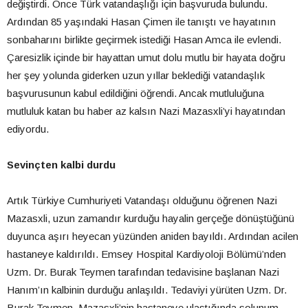
değiştirdi. Önce Türk vatandaşlığı için başvuruda bulundu.
Ardından 85 yaşındaki Hasan Çimen ile tanıştı ve hayatının
sonbaharını birlikte geçirmek istediği Hasan Amca ile evlendi.
Çaresizlik içinde bir hayattan umut dolu mutlu bir hayata doğru
her şey yolunda giderken uzun yıllar beklediği vatandaşlık
başvurusunun kabul edildiğini öğrendi. Ancak mutluluğuna
mutluluk katan bu haber az kalsın Nazi Mazasxli’yi hayatından
ediyordu.
Sevinçten kalbi durdu
Artık Türkiye Cumhuriyeti Vatandaşı olduğunu öğrenen Nazi
Mazasxli, uzun zamandır kurduğu hayalin gerçeğe dönüştüğünü
duyunca aşırı heyecan yüzünden aniden bayıldı. Ardından acilen
hastaneye kaldırıldı. Emsey Hospital Kardiyoloji Bölümü’nden
Uzm. Dr. Burak Teymen tarafından tedavisine başlanan Nazi
Hanım’ın kalbinin durduğu anlaşıldı. Tedaviyi yürüten Uzm. Dr.
Burak Teymen, Mazasxli’nin hastaneye ulaştığında solunum