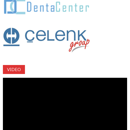
VIDEO
Video
oynatıcı