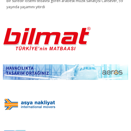
Bir süredir lösemi tedavisi gören arabesk müzik sanatçısı Cansever, 59
yaşında yaşamını yitirdi