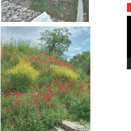
Vi
oy