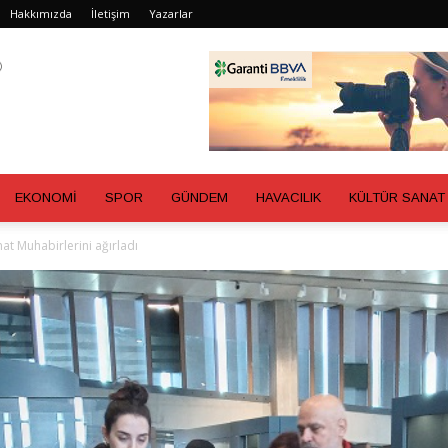
Hakkımızda
İletişim
Yazarlar
EKONOMİ
SPOR
GÜNDEM
HAVACILIK
KÜLTÜR SANAT
at Muhabirlerini ağırladı