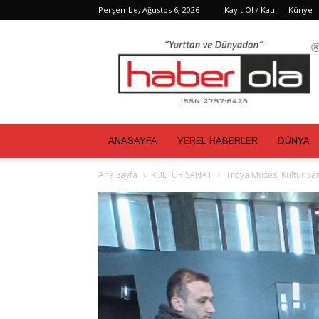
Perşembe, Ağustos 6, 2026
Kayıt Ol / Katıl
Künye
Haber
Ola
ANASAYFA
YEREL HABERLER
DÜNYA
Ana Sayfa
KÜLTÜR SANAT
Troya Müzesi Kültür San