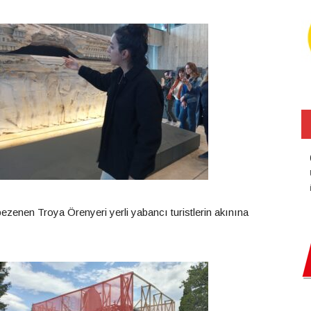
 bezenen Troya Örenyeri yerli yabancı turistlerin akınına