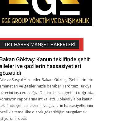
TRT HABER MANŞET HABERLERI
Bakan Göktaş: Kanun teklifinde şehit
aileleri ve gazilerin hassasiyetleri
gözetildi
Aile ve Sosyal Hizmetler Bakanı Göktaş, "Şehitlerimizin
emanetleri ve gazilerimizle beraber Terörsüz Türkiye
sürecini inşa edeceğiz. Onların hassasiyetleri doğrudan
komisyon raporlarına intikal etti. Dolayısıyla bu kanun
teklifinde şehit ailelerinin ve gazilerin hassasiyetlerinin
özellikle temel ilke olarak gözetildiğini vurgulamak
istiyorum" dedi.