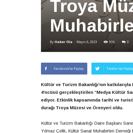
Troya Müz
Muhabirler
By
Haber Ola
-
Mayıs 6, 2023
936
0
Facebook'ta Paylaş
Twitter'da Payla
Kültür ve Turizm Bakanlığı’nın katkılarıyla
4’ncüsü gerçekleştirilen “Medya Kültür S
ediyor. Etkinlik kapsamında tarihi ve turis
durağı Troya Müzesi ve Örenyeri oldu.
Kültür ve Turizm Bakanlığı Daire Başkanı Sane
Yılmaz Çelik, Kültür Sanat Muhabirleri Derneği