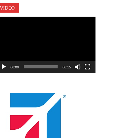
VIDEO
deo
natıcı
00:00
00:15