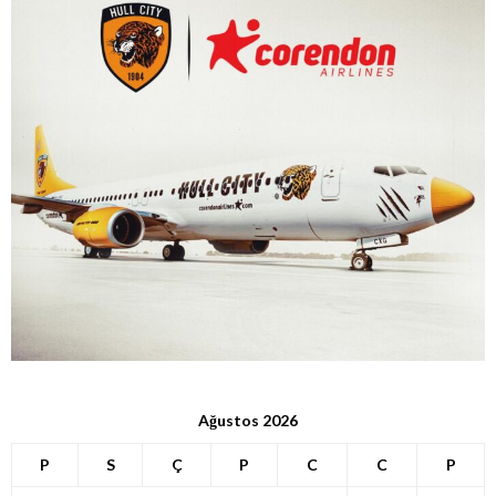
Ağustos 2026
P
S
Ç
P
C
C
P