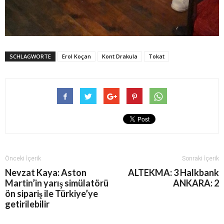
SCHLAGWORTE
Erol Koçan
Kont Drakula
Tokat
Önceki İçerik
Sonraki İçerik
Nevzat Kaya: Aston
ALTEKMA: 3 Halkbank
Martin’in yarış simülatörü
ANKARA: 2
ön sipariş ile Türkiye’ye
getirilebilir