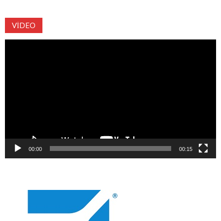
VIDEO
Video
oynatıcı
00:00
00:15