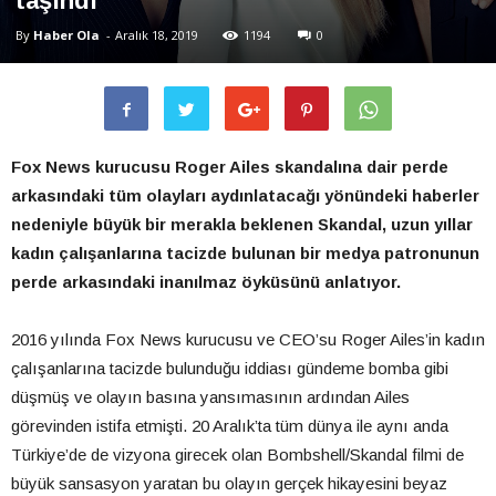
taşındı
By
Haber Ola
-
Aralık 18, 2019
1194
0
Fox News kurucusu Roger Ailes skandalına dair perde
arkasındaki tüm olayları aydınlatacağı yönündeki haberler
nedeniyle büyük bir merakla beklenen Skandal, uzun yıllar
kadın çalışanlarına tacizde bulunan bir medya patronunun
perde arkasındaki inanılmaz öyküsünü anlatıyor.
2016 yılında Fox News kurucusu ve CEO’su Roger Ailes’in kadın
çalışanlarına tacizde bulunduğu iddiası gündeme bomba gibi
düşmüş ve olayın basına yansımasının ardından Ailes
görevinden istifa etmişti. 20 Aralık’ta tüm dünya ile aynı anda
Türkiye’de de vizyona girecek olan Bombshell/Skandal filmi de
büyük sansasyon yaratan bu olayın gerçek hikayesini beyaz