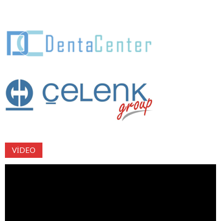
VIDEO
Video
oynatıcı