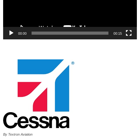
00:00
00:15
By Textron Aviation