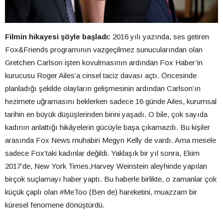
Filmin hikayesi şöyle başladı:
2016 yılı yazında, ses getiren
Fox&Friends programının vazgeçilmez sunucularından olan
Gretchen Carlson işten kovulmasının ardından Fox Haber’in
kurucusu Roger Ailes’a cinsel taciz davası açtı. Öncesinde
planladığı şekilde olayların gelişmesinin ardından Carlson’ın
hezimete uğramasını beklerken sadece 16 günde Ailes, kurumsal
tarihin en büyük düşüşlerinden birini yaşadı. O bile, çok sayıda
kadının anlattığı hikâyelerin gücüyle başa çıkamazdı. Bu kişiler
arasında Fox News muhabiri Megyn Kelly de vardı. Ama mesele
sadece Fox’taki kadınlar değildi. Yaklaşık bir yıl sonra, Ekim
2017’de, New York Times,Harvey Weinstein aleyhinde yapılan
birçok suçlamayı haber yaptı. Bu haberle birlikte, o zamanlar çok
küçük çaplı olan #MeToo (Ben de) hareketini, muazzam bir
küresel fenomene dönüştürdü.