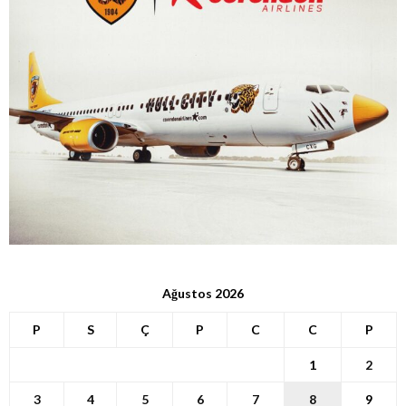
Ağustos 2026
P
S
Ç
P
C
C
P
1
2
3
4
5
6
7
8
9