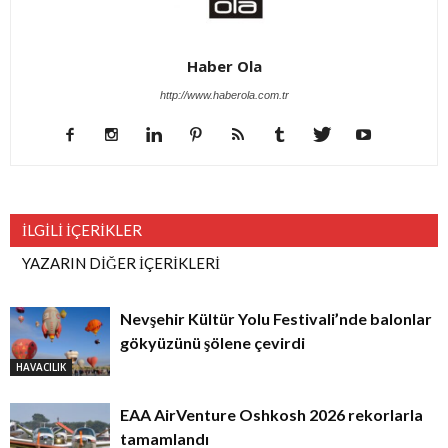
Haber Ola
http://www.haberola.com.tr
İLGİLİ İÇERİKLER
YAZARIN DİĞER İÇERİKLERİ
Nevşehir Kültür Yolu Festivali’nde balonlar
gökyüzünü şölene çevirdi
HAVACILIK
EAA AirVenture Oshkosh 2026 rekorlarla
tamamlandı