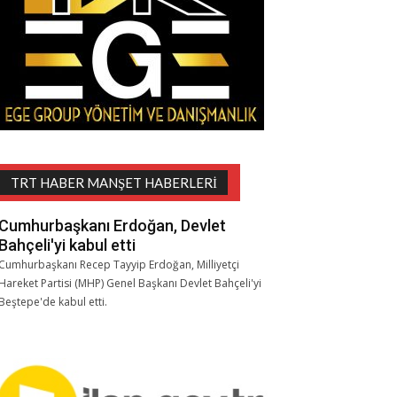
TRT HABER MANŞET HABERLERI
Cumhurbaşkanı Erdoğan, Devlet
Bahçeli'yi kabul etti
Cumhurbaşkanı Recep Tayyip Erdoğan, Milliyetçi
Hareket Partisi (MHP) Genel Başkanı Devlet Bahçeli'yi
Beştepe'de kabul etti.