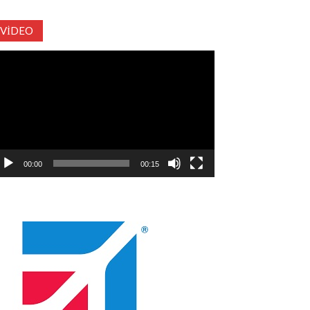
VIDEO
deo
natıcı
00:00
00:15