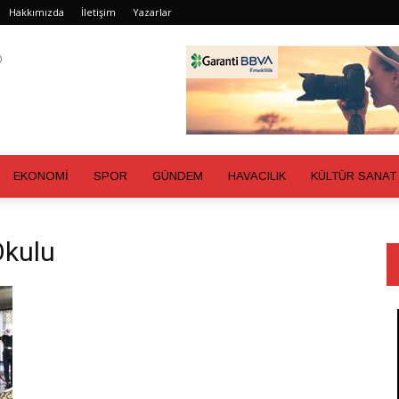
Hakkımızda
İletişim
Yazarlar
EKONOMİ
SPOR
GÜNDEM
HAVACILIK
KÜLTÜR SANAT
Okulu