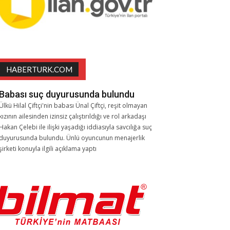
HABERTURK.COM
Babası suç duyurusunda bulundu
Ülkü Hilal Çiftçi'nin babası Ünal Çiftçi, reşit olmayan
kızının ailesinden izinsiz çalıştırıldığı ve rol arkadaşı
Hakan Çelebi ile ilişki yaşadığı iddiasıyla savcılığa suç
duyurusunda bulundu. Ünlü oyuncunun menajerlik
şirketi konuyla ilgili açıklama yaptı