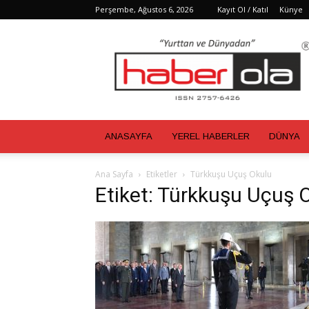
Perşembe, Ağustos 6, 2026
Kayıt Ol / Katıl
Künye
Haber
Ola
ANASAYFA
YEREL HABERLER
DÜNYA
Ana Sayfa
Etiketler
Türkkuşu Uçuş Okulu
Etiket: Türkkuşu Uçuş 