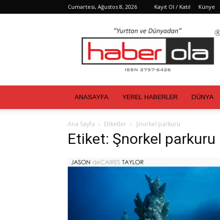
Cumartesi, Ağustos 8, 2026
Kayıt Ol / Katıl
Künye
Haber
Ola
ANASAYFA
YEREL HABERLER
DÜNYA
Ana Sayfa
Etiketler
Şnorkel parkuru
Etiket: Şnorkel parkuru