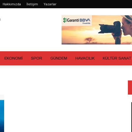
Hakkımızda
İletişim
Yazarlar
EKONOMİ
SPOR
GÜNDEM
HAVACILIK
KÜLTÜR SANAT