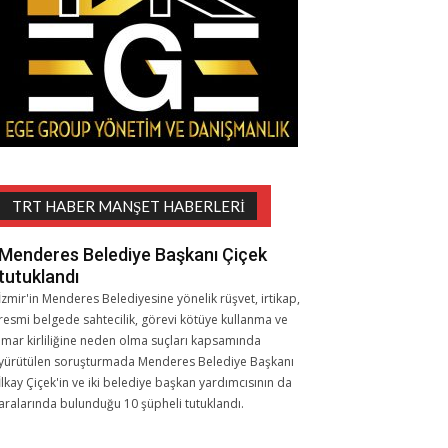
TRT HABER MANŞET HABERLERI
Menderes Belediye Başkanı Çiçek
tutuklandı
İzmir'in Menderes Belediyesine yönelik rüşvet, irtikap,
resmi belgede sahtecilik, görevi kötüye kullanma ve
imar kirliliğine neden olma suçları kapsamında
yürütülen soruşturmada Menderes Belediye Başkanı
İlkay Çiçek'in ve iki belediye başkan yardımcısının da
aralarında bulunduğu 10 şüpheli tutuklandı.