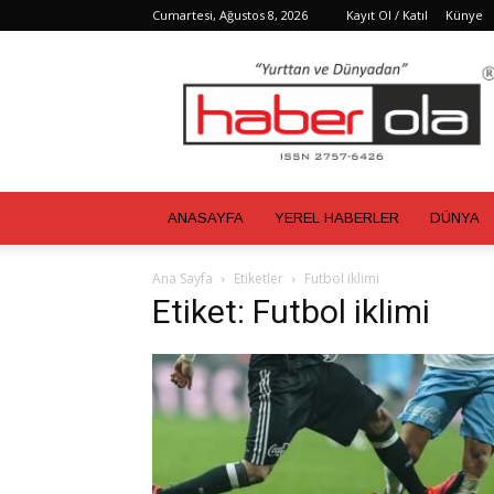
Cumartesi, Ağustos 8, 2026
Kayıt Ol / Katıl
Künye
Haber
Ola
ANASAYFA
YEREL HABERLER
DÜNYA
Ana Sayfa
Etiketler
Futbol iklimi
Etiket: Futbol iklimi