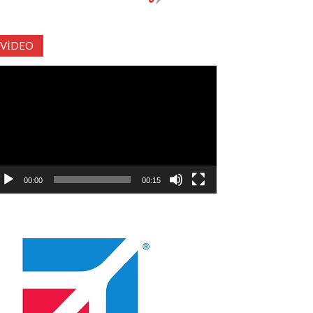
VIDEO
deo
natıcı
00:00
00:15