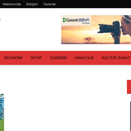
Hakkımızda
İletişim
Yazarlar
EKONOMİ
SPOR
GÜNDEM
HAVACILIK
KÜLTÜR SANAT