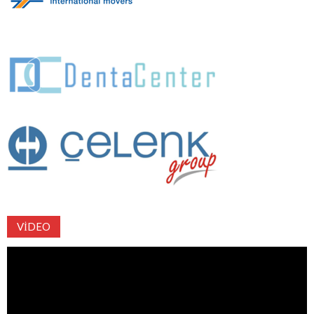
VIDEO
Video
oynatıcı