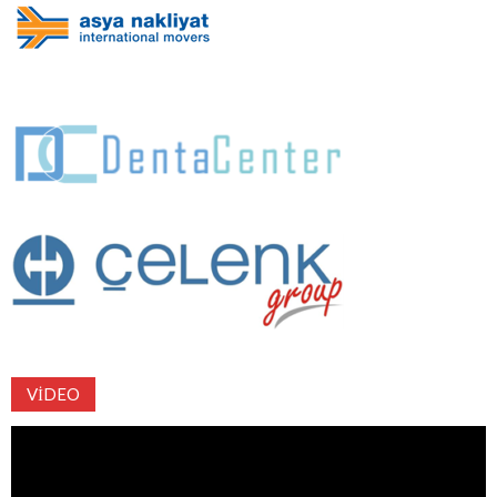
VIDEO
Video
oynatıcı