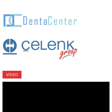
VIDEO
Video
oynatıcı