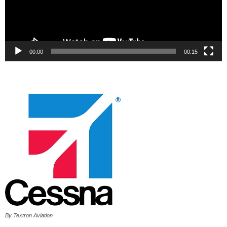
00:00
00:15
By Textron Aviation