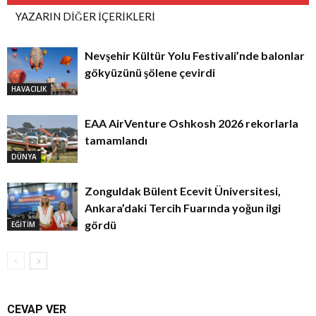
YAZARIN DİĞER İÇERİKLERİ
Nevşehir Kültür Yolu Festivali’nde balonlar
gökyüzünü şölene çevirdi
HAVACILIK
EAA AirVenture Oshkosh 2026 rekorlarla
tamamlandı
DÜNYA
Zonguldak Bülent Ecevit Üniversitesi,
Ankara’daki Tercih Fuarında yoğun ilgi
gördü
EĞİTİM
CEVAP VER