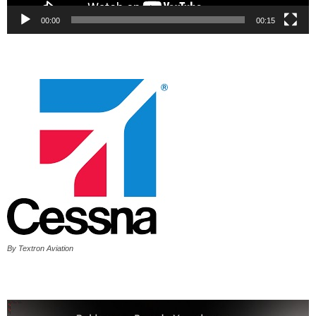
00:00
00:15
By Textron Aviation