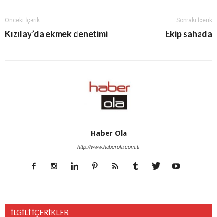
Önceki İçerik
Sonraki İçerik
Kızılay’da ekmek denetimi
Ekip sahada
Haber Ola
http://www.haberola.com.tr
İLGİLİ İÇERİKLER