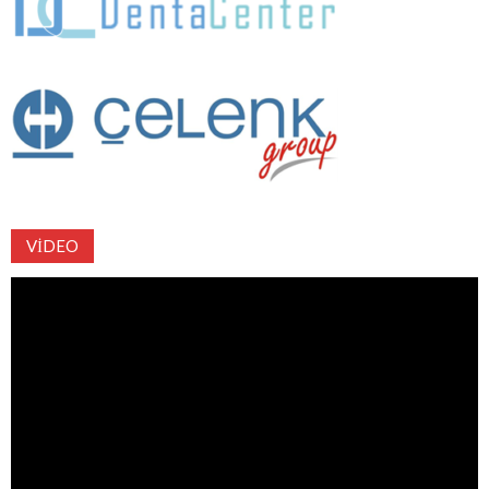
VIDEO
Video
oynatıcı